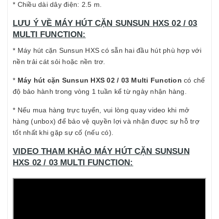
* Chiều dài dây điện: 2.5 m.
LƯU Ý VỀ MÁY HÚT CẶN SUNSUN HXS 02 / 03
MULTI FUNCTION:
* Máy hút cặn Sunsun HXS có sẵn hai đầu hút phù hợp với
nền trải cát sỏi hoặc nền trơ.
*
Máy hút cặn Sunsun HXS 02 / 03 Multi Function
có chế
độ bảo hành trong vòng 1 tuần kể từ ngày nhận hàng.
* Nếu mua hàng trực tuyến, vui lòng quay video khi mở
hàng (unbox) để bảo vệ quyền lợi và nhận được sự hỗ trợ
tốt nhất khi gặp sự cố (nếu có).
VIDEO THAM KHẢO MÁY HÚT CẶN SUNSUN
HXS 02 / 03 MULTI FUNCTION: