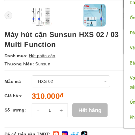
Dâ
Sỏ
Đè
Ốn
Ha
Má
Máy hút cặn Sunsun HXS 02 / 03
Đầ
Multi Function
Ch
Vệ
Danh mục:
Hút phân cặn
Bẫ
Thương hiệu:
Sunsun
Vợ
Mẫu mã
sả
310.000₫
Giá bán:
Ốn
-
+
Hết hàng
Số lượng:
Kh
Đã có trên sàn TMĐT: