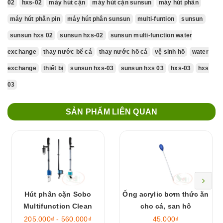
02
hxs-02
máy hút cặn
máy hút cặn sunsun
máy hút phân
máy hút phân pin
máy hút phân sunsun
multi-funtion
sunsun
sunsun hxs 02
sunsun hxs-02
sunsun multi-function water
exchange
thay nước bể cá
thay nước hồ cá
vệ sinh hồ
water
exchange
thiết bị
sunsun hxs-03
sunsun hxs 03
hxs-03
hxs
03
SẢN PHẨM LIÊN QUAN
Hút phân cặn Sobo
Ống acrylic bơm thức ăn
Multifunction Clean
cho cá, san hô
Pump
205.000₫ - 560.000₫
45.000₫