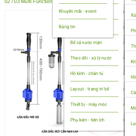
02 / 03 Multi Function
nh
Khuyến mãi - event
Ao hồ - sân vườn
Kh
Xử
Bì
Bảng tin
Bán cạn - tiểu cảnh
Nề
Ch
Ph
Đế
Bể cá nước mặn
Hỗ
Fo
Th
co
Theo dõi - xử lý nước
Cá
Ch
Ki
Câ
Hồ kính - chân tủ
Vi
Hồ
Layout - trang trí bể
Vậ
Ch
Cá
Thiết bị - máy móc
Xử
Lũ
Má
Phụ kiện - tiện ích
Di
Đ
Má
Lọ
kh
tạ