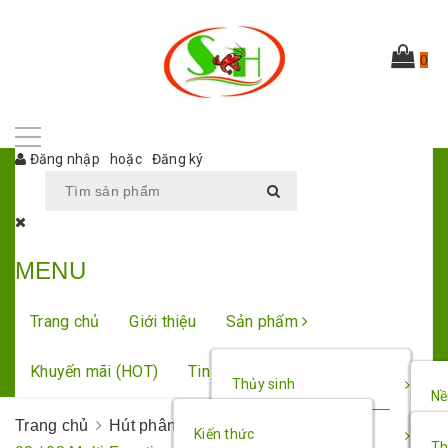
0
Đăng nhập
hoặc
Đăng ký
MENU
Trang chủ
Giới thiệu
Sản phẩm
Khuyến mãi (HOT)
Tin tức
Liên hệ
Thủy sinh
Nề
Trang chủ
Hút phân cặn
Máy hút cặn Sunsun HXS
Kiến thức
Cá - tép - ốc cảnh
Ph
Th