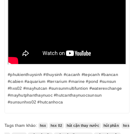
#phukienthuysinh #thuysinh #cacanh #tepcanh #bancan
#cabien #aquarium #terrarium #marine #pond #sunsun
#hxs02 #mayhutcan #sunsunmultifuntion #waterexchange
#mayhutphanthaynuoc #hutcanthaynuocsunsun
#sunsunhxs02 #hutcanhoca
Tags tham khảo:
hsx
hsx 02
hút cặn thay nước
hút phân
hxs