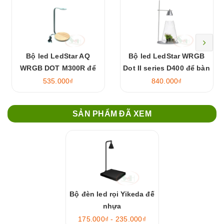
Bộ led LedStar AQ
Bộ led LedStar WRGB
WRGB DOT M300R để
Dot II series D400 để bàn
bàn
535.000₫
840.000₫
SẢN PHẨM ĐÃ XEM
Bộ đèn led rọi Yikeda đế
nhựa
175.000₫ - 235.000₫