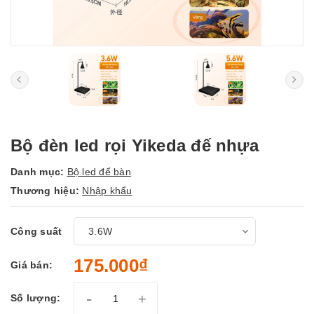
Bộ đèn led rọi Yikeda đế nhựa
Danh mục:
Bộ led để bàn
Thương hiệu:
Nhập khẩu
Công suất
175.000₫
Giá bán:
-
+
Số lượng: