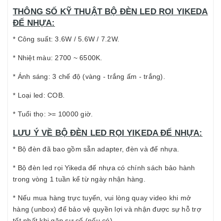
THÔNG SỐ KỸ THUẬT BỘ ĐÈN LED RỌI YIKEDA
ĐẾ NHỰA:
* Công suất: 3.6W / 5.6W / 7.2W.
* Nhiệt màu: 2700 ~ 6500K.
* Ánh sáng: 3 chế độ (vàng - trắng ấm - trắng).
* Loại led: COB.
* Tuổi thọ: >= 10000 giờ.
LƯU Ý VỀ BỘ ĐÈN LED RỌI YIKEDA ĐẾ NHỰA:
* Bộ đèn đã bao gồm sẵn adapter, đèn và đế nhựa.
* Bộ đèn led rọi Yikeda đế nhựa có chính sách bảo hành
trong vòng 1 tuần kể từ ngày nhận hàng.
* Nếu mua hàng trực tuyến, vui lòng quay video khi mở
hàng (unbox) để bảo vệ quyền lợi và nhận được sự hỗ trợ
tốt nhất khi gặp sự cố (nếu có).