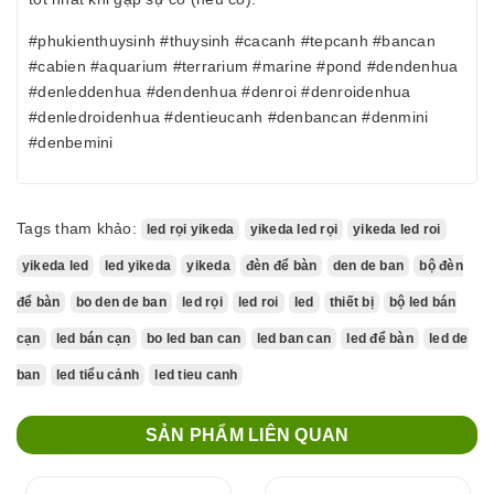
#phukienthuysinh #thuysinh #cacanh #tepcanh #bancan
#cabien #aquarium #terrarium #marine #pond #dendenhua
#denleddenhua #dendenhua #denroi #denroidenhua
#denledroidenhua #dentieucanh #denbancan #denmini
#denbemini
Tags tham khảo:
led rọi yikeda
yikeda led rọi
yikeda led roi
yikeda led
led yikeda
yikeda
đèn để bàn
den de ban
bộ đèn
để bàn
bo den de ban
led rọi
led roi
led
thiết bị
bộ led bán
cạn
led bán cạn
bo led ban can
led ban can
led để bàn
led de
ban
led tiểu cảnh
led tieu canh
SẢN PHẨM LIÊN QUAN