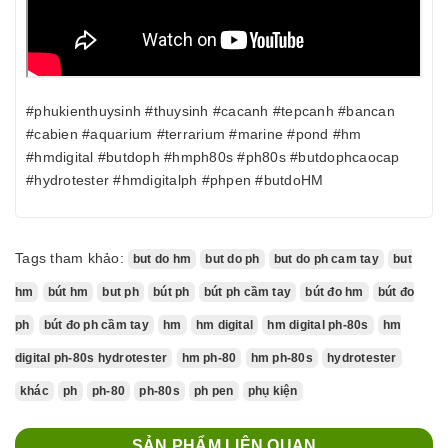
#phukienthuysinh #thuysinh #cacanh #tepcanh #bancan
#cabien #aquarium #terrarium #marine #pond #hm
#hmdigital #butdoph #hmph80s #ph80s #butdophcaocap
#hydrotester #hmdigitalph #phpen #butdoHM
Tags tham khảo:
but do hm
but do ph
but do ph cam tay
but
hm
bút hm
but ph
bút ph
bút ph cầm tay
bút đo hm
bút đo
ph
bút đo ph cầm tay
hm
hm digital
hm digital ph-80s
hm
digital ph-80s hydrotester
hm ph-80
hm ph-80s
hydrotester
khác
ph
ph-80
ph-80s
ph pen
phụ kiện
SẢN PHẨM LIÊN QUAN