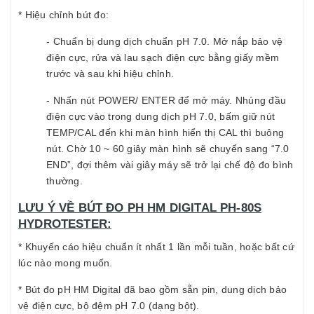
* Hiệu chỉnh bút đo:
- Chuẩn bị dung dịch chuẩn pH 7.0. Mở nắp bảo vệ
điện cực, rửa và lau sạch điện cực bằng giấy mềm
trước và sau khi hiệu chỉnh.
- Nhấn nút POWER/ ENTER để mở máy. Nhúng đầu
điện cực vào trong dung dịch pH 7.0, bấm giữ nút
TEMP/CAL đến khi màn hình hiển thị CAL thì buông
nút. Chờ 10 ~ 60 giây màn hình sẽ chuyển sang “7.0
END”, đợi thêm vài giây máy sẽ trở lại chế độ đo bình
thường.
LƯU Ý VỀ BÚT ĐO PH HM DIGITAL PH-80S
HYDROTESTER:
* Khuyến cáo hiệu chuẩn ít nhất 1 lần mỗi tuần, hoặc bất cứ
lúc nào mong muốn.
* Bút đo pH HM Digital đã bao gồm sẵn pin, dung dịch bảo
vệ điện cực, bộ đệm pH 7.0 (dạng bột).