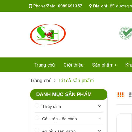
Phone/Zalo:
0989691357
Địa chỉ
:
85 đường s
Trang chủ
Giới thiệu
Sản phẩm
Kh
Trang chủ
Tất cả sản phẩm
DANH MỤC SẢN PHẨM
Thủy sinh
Cá - tép - ốc cảnh
Ao hồ - sân vườn