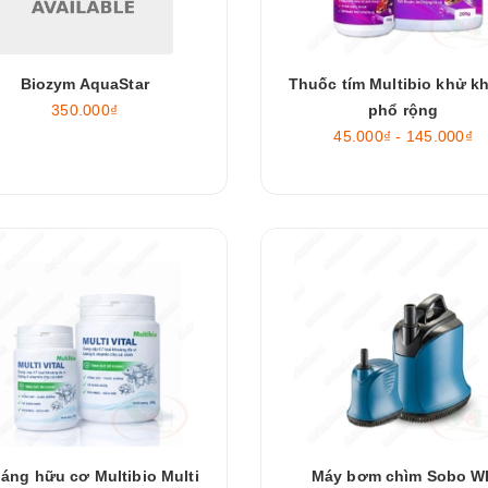
Biozym AquaStar
Thuốc tím Multibio khử k
350.000₫
phổ rộng
45.000₫ - 145.000₫
áng hữu cơ Multibio Multi
Máy bơm chìm Sobo W