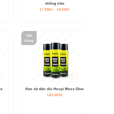
chống tràn
17.000₫ - 19.000₫
Hết
hàng
us
Keo xịt dán rêu Houyi Moss Glue
140.000₫