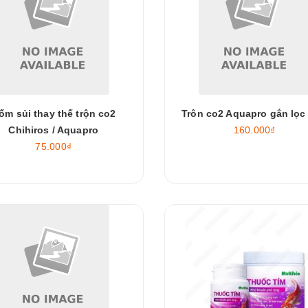
ốm sủi thay thế trộn co2
Trôn co2 Aquapro gắn lọc 
Chihiros / Aquapro
160.000₫
75.000₫