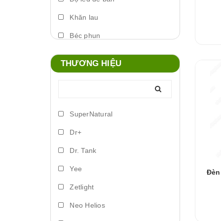
Khăn lau
Béc phun
Máy phun sương
THƯƠNG HIỆU
Foam xịt
Phụ kiện đèn
Lò đảo vi sinh
SuperNatural
Trứng artemia ấp nở
Dr+
Bơm vi lượng
Dr. Tank
Đèn led biển
Yee
Đèn
Phụ kiện dosing
Zetlight
Lồng ấp
Neo Helios
Vitamin cá nước ngọt