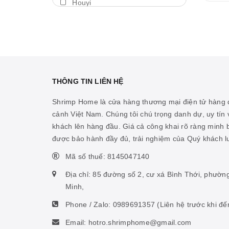
Houyi
Máy thổi luồng
BDA
Thả trôi
Shengang
Bám giá thể
Aquapro
Máy bơm
Dymax
THÔNG TIN LIÊN HỆ
Cảm biến nhiệt
LedStar AQ
Shrimp Home là cửa hàng thương mại điện tử hàng đ
Vitamin cá biển
cảnh Việt Nam. Chúng tôi chú trọng danh dự, uy tín v
Cibi
khách lên hàng đầu. Giá cả công khai rõ ràng minh
Hỗ trợ ao hồ
KZJ
được bảo hành đầy đủ, trải nghiệm của Quý khách 
Hỗ trợ sinh vật biển
Mius
Mã số thuế: 8145047140
Thức ăn san hô
KW zone
Địa chỉ: 85 đường số 2, cư xá Bình Thới, phườn
Nhíp
Minh,
Coloer
Phone / Zalo:
0989691357
(Liên hệ trước khi đế
Phụ kiện ấp artemia
DOOA
Email: hotro.shrimphome@gmail.com
Hỗ trợ tiêu hóa