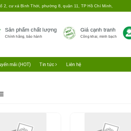
ố 2, cư xá Bình Thới, phường 8, quận 11, TP Hồ Chí Minh,
Sản phẩm chất lượng
Giá cạnh tranh
Chính hãng, bảo hành
Công khai, minh bạch
uyến mãi (HOT)
Tin tức
Liên hệ