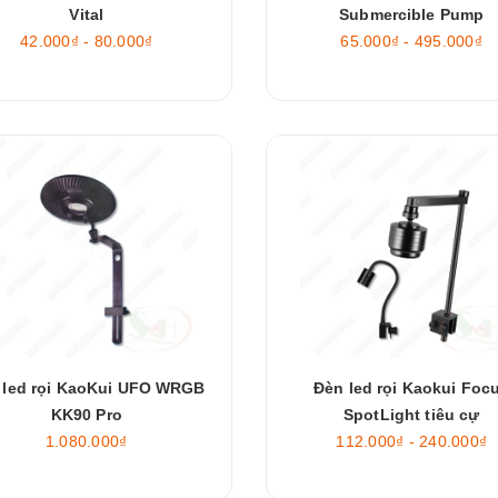
Vital
Submercible Pump
42.000₫ - 80.000₫
65.000₫ - 495.000₫
 led rọi KaoKui UFO WRGB
Đèn led rọi Kaokui Foc
KK90 Pro
SpotLight tiêu cự
1.080.000₫
112.000₫ - 240.000₫