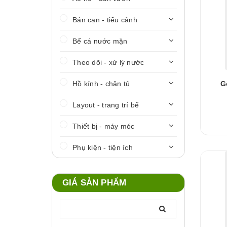
Bán cạn - tiểu cảnh
Bể cá nước mặn
Theo dõi - xử lý nước
Hồ kính - chân tủ
G
Layout - trang trí bể
Thiết bị - máy móc
Phụ kiện - tiện ích
GIÁ SẢN PHẨM