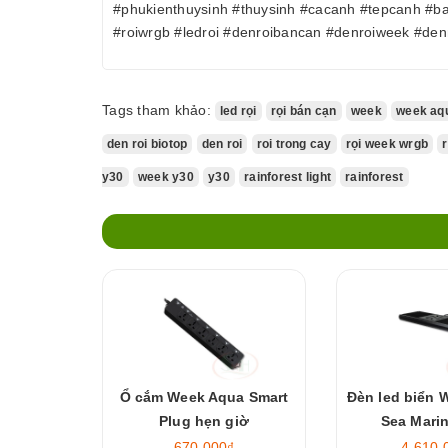
#phukienthuysinh #thuysinh #cacanh #tepcanh #b
#roiwrgb #ledroi #denroibancan #denroiweek #de
Tags tham khảo:
led rọi
rọi bán cạn
week
week aq
den roi biotop
den roi
roi trong cay
rọi week wrgb
y30
week y30
y30
rainforest light
rainforest
Ổ cắm Week Aqua Smart
Đèn led biển 
Plug hẹn giờ
Sea Mari
670.000₫
4.610.