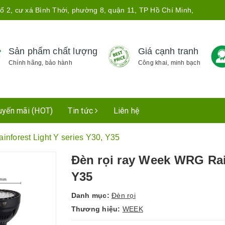
ố 2, cư xá Bình Thới, phường 8, quận 11, TP Hồ Chí Minh,
Sản phẩm chất lượng
Giá cạnh tranh
Chính hãng, bảo hành
Công khai, minh bạch
uyến mãi (HOT)
Tin tức
Liên hệ
nforest Light Y series Y30, Y35
Đèn rọi ray Week WRG Rain
Y35
Danh mục:
Đèn rọi
Thương hiệu:
WEEK