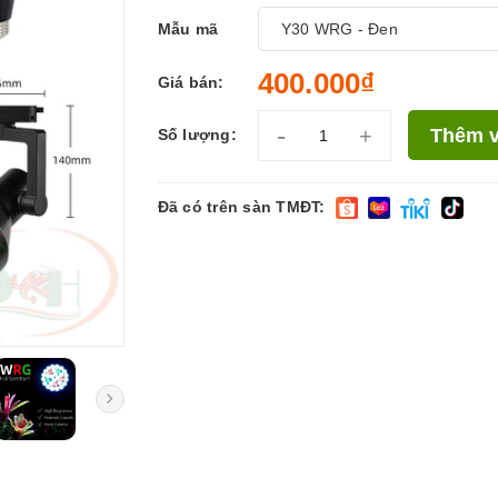
Mẫu mã
400.000₫
Giá bán:
-
+
Thêm v
Số lượng:
Đã có trên sàn TMĐT: