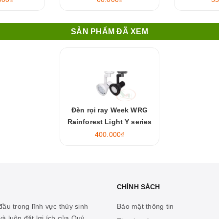
SẢN PHẨM ĐÃ XEM
Đèn rọi ray Week WRG
Rainforest Light Y series
Y30, Y35
400.000₫
CHÍNH SÁCH
ầu trong lĩnh vực thủy sinh
Bảo mật thông tin
à luôn đặt lợi ích của Quý