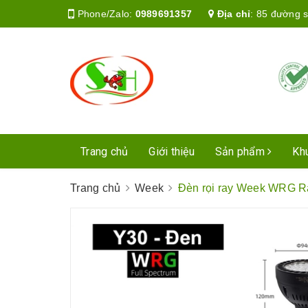
Phone/Zalo:
0989691357
Địa chỉ
:
85 đường s
Trang chủ
Giới thiệu
Sản phẩm
Kh
Trang chủ
Week
Đèn rọi ray Week WRG Rai