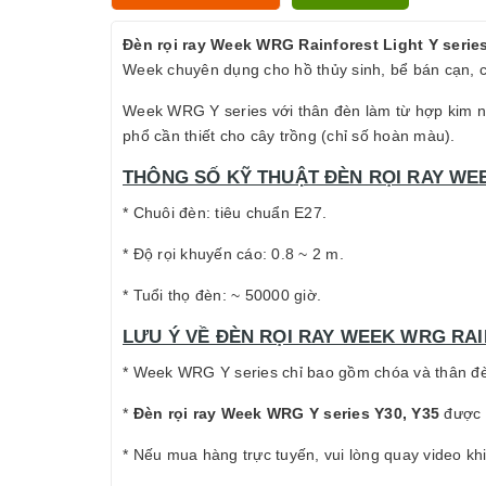
Đèn rọi ray Week WRG Rainforest Light Y serie
Week chuyên dụng cho hồ thủy sinh, bể bán cạn, c
Week WRG Y series với thân đèn làm từ hợp kim nh
phổ cần thiết cho cây trồng (chỉ số hoàn màu).
THÔNG SỐ KỸ THUẬT ĐÈN RỌI RAY WEE
* Chuôi đèn: tiêu chuẩn E27.
* Độ rọi khuyến cáo: 0.8 ~ 2 m.
* Tuổi thọ đèn: ~ 50000 giờ.
LƯU Ý VỀ ĐÈN RỌI RAY WEEK WRG RAIN
* Week WRG Y series chỉ bao gồm chóa và thân đèn
*
Đèn rọi ray Week WRG Y series Y30, Y35
được c
* Nếu mua hàng trực tuyến, vui lòng quay video kh