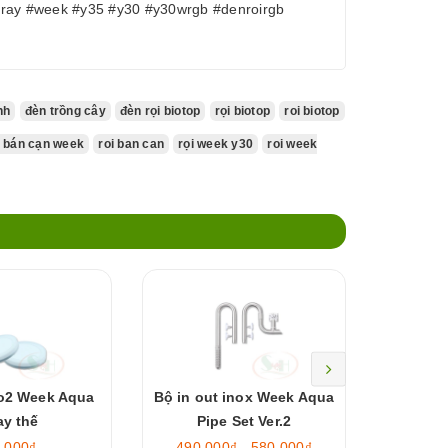
iray #week #y35 #y30 #y30wrgb #denroirgb
nh
đèn trồng cây
đèn rọi biotop
rọi biotop
roi biotop
i bán cạn week
roi ban can
rọi week y30
roi week
o2 Week Aqua
Bộ in out inox Week Aqua
Sủi co2 
ay thế
Pipe Set Ver.2
Di
.000₫
490.000₫ - 580.000₫
100.0