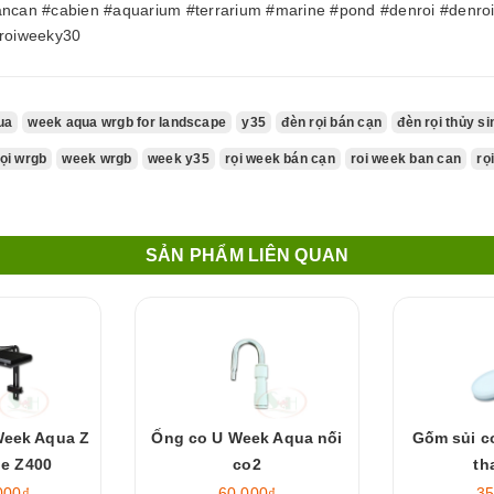
ancan #cabien #aquarium #terrarium #marine #pond #denroi #denro
nroiweeky30
ua
week aqua wrgb for landscape
y35
đèn rọi bán cạn
đèn rọi thủy si
rọi wrgb
week wrgb
week y35
rọi week bán cạn
roi week ban can
rọ
SẢN PHẨM LIÊN QUAN
Week Aqua Z
Ống co U Week Aqua nối
Gốm sủi c
ne Z400
co2
th
000₫
60.000₫
35