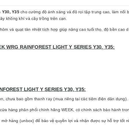
s Y30, Y35
cho cường độ ánh sáng và độ rọi tập trung cao, làm nổi b
ây không khí và cây trồng trên cạn.
ôm và quạt tản nhiệt tích hợp giúp nâng cao tuổi thọ, độ bền cao 
K WRG RAINFOREST LIGHT Y SERIES Y30, Y35:
FOREST LIGHT Y SERIES Y30, Y35:
, chưa bao gồm thanh ray (mua riêng tại các tiệm điện dân dụng).
ửa hàng phân phối chính hãng WEEK, có chính sách bảo hành tron
i mở hàng (unbox) để bảo vệ quyền lợi và nhận được sự hỗ trợ tốt nh