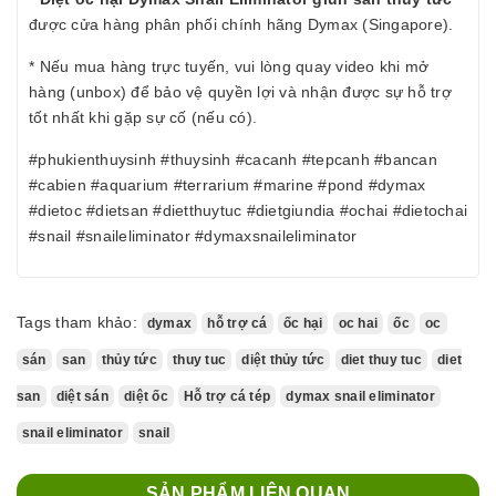
được cửa hàng phân phối chính hãng Dymax (Singapore).
* Nếu mua hàng trực tuyến, vui lòng quay video khi mở
hàng (unbox) để bảo vệ quyền lợi và nhận được sự hỗ trợ
tốt nhất khi gặp sự cố (nếu có).
#phukienthuysinh #thuysinh #cacanh #tepcanh #bancan
#cabien #aquarium #terrarium #marine #pond #dymax
#dietoc #dietsan #dietthuytuc #dietgiundia #ochai #dietochai
#snail #snaileliminator #dymaxsnaileliminator
Tags tham khảo:
dymax
hỗ trợ cá
ốc hại
oc hai
ốc
oc
sán
san
thủy tức
thuy tuc
diệt thủy tức
diet thuy tuc
diet
san
diệt sán
diệt ốc
Hỗ trợ cá tép
dymax snail eliminator
snail eliminator
snail
SẢN PHẨM LIÊN QUAN