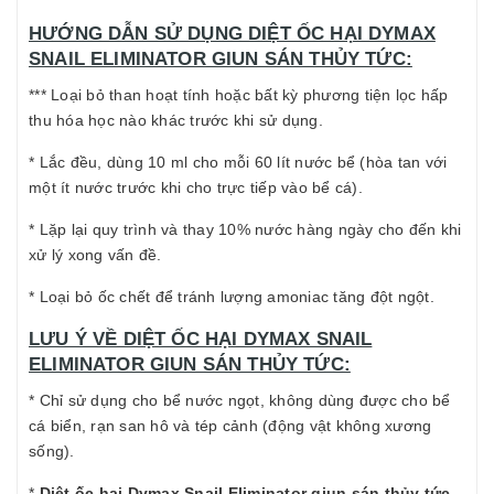
HƯỚNG DẪN SỬ DỤNG DIỆT ỐC HẠI DYMAX
SNAIL ELIMINATOR GIUN SÁN THỦY TỨC:
*** Loại bỏ than hoạt tính hoặc bất kỳ phương tiện lọc hấp
thu hóa học nào khác trước khi sử dụng.
* Lắc đều, dùng 10 ml cho mỗi 60 lít nước bể (hòa tan với
một ít nước trước khi cho trực tiếp vào bể cá).
* Lặp lại quy trình và thay 10% nước hàng ngày cho đến khi
xử lý xong vấn đề.
* Loại bỏ ốc chết để tránh lượng amoniac tăng đột ngột.
LƯU Ý VỀ DIỆT ỐC HẠI DYMAX SNAIL
ELIMINATOR GIUN SÁN THỦY TỨC:
* Chỉ sử dụng cho bể nước ngọt, không dùng được cho bể
cá biển, rạn san hô và tép cảnh (động vật không xương
sống).
*
Diệt ốc hại Dymax Snail Eliminator giun sán thủy tức