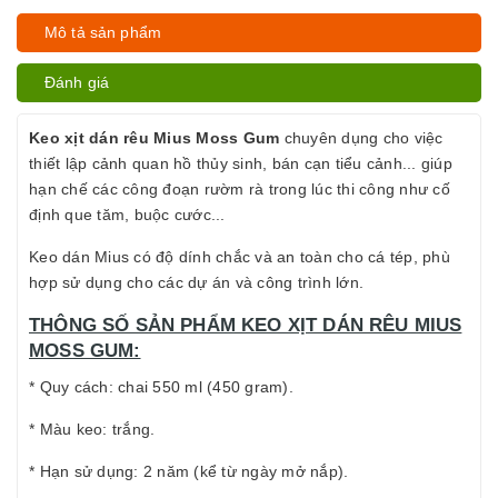
Mô tả sản phẩm
Đánh giá
Keo xịt dán rêu Mius Moss Gum
chuyên dụng cho việc
thiết lập cảnh quan hồ thủy sinh, bán cạn tiểu cảnh... giúp
hạn chế các công đoạn rườm rà trong lúc thi công như cố
định que tăm, buộc cước...
Keo dán Mius có độ dính chắc và an toàn cho cá tép, phù
hợp sử dụng cho các dự án và công trình lớn.
THÔNG SỐ SẢN PHẨM KEO XỊT DÁN RÊU MIUS
MOSS GUM:
* Quy cách: chai 550 ml (450 gram).
* Màu keo: trắng.
* Hạn sử dụng: 2 năm (kể từ ngày mở nắp).