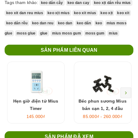
Tags tham khảo:
keo dán cây
keo dan cay
keo xịt dán rêu mius
keo xit dan reu mius
keo xịt mius
keo xit mius
keo xịt
keo xit
keo dán rêu
keo dan reu
keo dan
keo dán
keo
mius moss
glue
moss glue
glue
mius moss gum
moss gum
mius
SẢN PHẨM LIÊN QUAN
Hẹn giờ điện tử Mius
Béc phun sương Mius
Timer
bán cạn 1, 2, 4 đầu
145.000₫
85.000₫ - 260.000₫
SẢN PHẨM ĐÃ XEM