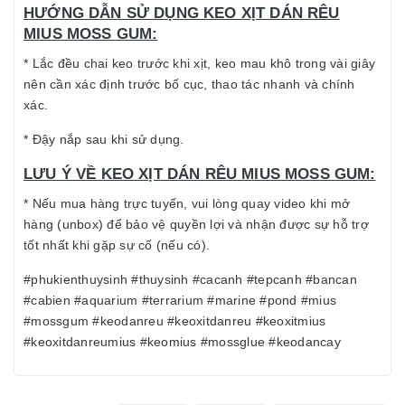
HƯỚNG DẪN SỬ DỤNG KEO XỊT DÁN RÊU
MIUS MOSS GUM:
* Lắc đều chai keo trước khi xịt, keo mau khô trong vài giây
nên cần xác định trước bố cục, thao tác nhanh và chính
xác.
* Đậy nắp sau khi sử dụng.
LƯU Ý VỀ KEO XỊT DÁN RÊU MIUS MOSS GUM:
* Nếu mua hàng trực tuyến, vui lòng quay video khi mở
hàng (unbox) để bảo vệ quyền lợi và nhận được sự hỗ trợ
tốt nhất khi gặp sự cố (nếu có).
#phukienthuysinh #thuysinh #cacanh #tepcanh #bancan
#cabien #aquarium #terrarium #marine #pond #mius
#mossgum #keodanreu #keoxitdanreu #keoxitmius
#keoxitdanreumius #keomius #mossglue #keodancay