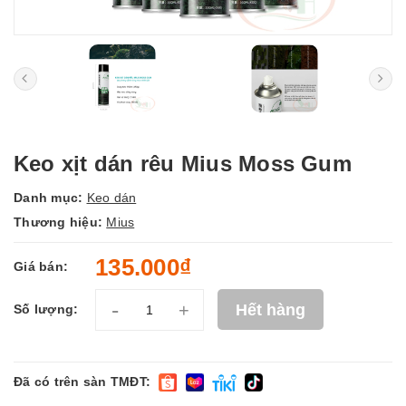
Keo xịt dán rêu Mius Moss Gum
Danh mục:
Keo dán
Thương hiệu:
Mius
135.000₫
Giá bán:
-
+
Hết hàng
Số lượng:
Đã có trên sàn TMĐT: