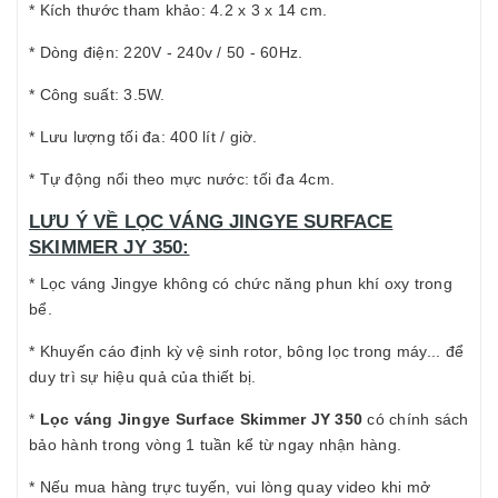
* Kích thước tham khảo: 4.2 x 3 x 14 cm.
* Dòng điện: 220V - 240v / 50 - 60Hz.
* Công suất: 3.5W.
* Lưu lượng tối đa: 400 lít / giờ.
* Tự động nổi theo mực nước: tối đa 4cm.
LƯU Ý VỀ LỌC VÁNG JINGYE SURFACE
SKIMMER JY 350:
* Lọc váng Jingye không có chức năng phun khí oxy trong
bể.
* Khuyến cáo định kỳ vệ sinh rotor, bông lọc trong máy... để
duy trì sự hiệu quả của thiết bị.
*
Lọc váng Jingye Surface Skimmer JY 350
có chính sách
bảo hành trong vòng 1 tuần kể từ ngay nhận hàng.
* Nếu mua hàng trực tuyến, vui lòng quay video khi mở