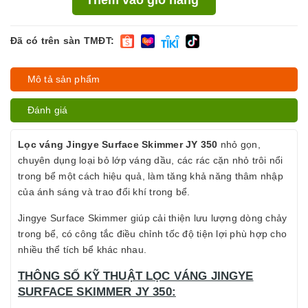
Đã có trên sàn TMĐT:
Mô tả sản phẩm
Đánh giá
Lọc váng Jingye Surface Skimmer JY 350
nhỏ gọn,
chuyên dụng loại bỏ lớp váng dầu, các rác cặn nhỏ trôi nổi
trong bể một cách hiệu quả, làm tăng khả năng thâm nhập
của ánh sáng và trao đổi khí trong bể.
Jingye Surface Skimmer giúp cải thiện lưu lượng dòng chảy
trong bể, có công tắc điều chỉnh tốc độ tiện lợi phù hợp cho
nhiều thể tích bể khác nhau.
THÔNG SỐ KỸ THUẬT LỌC VÁNG JINGYE
SURFACE SKIMMER JY 350: