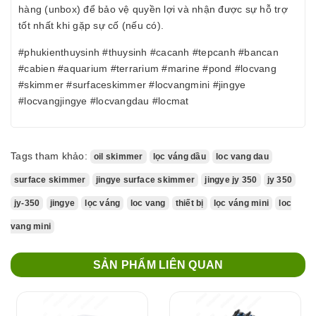
hàng (unbox) để bảo vệ quyền lợi và nhận được sự hỗ trợ
tốt nhất khi gặp sự cố (nếu có).
#phukienthuysinh #thuysinh #cacanh #tepcanh #bancan
#cabien #aquarium #terrarium #marine #pond #locvang
#skimmer #surfaceskimmer #locvangmini #jingye
#locvangjingye #locvangdau #locmat
Tags tham khảo:
oil skimmer
lọc váng dầu
loc vang dau
surface skimmer
jingye surface skimmer
jingye jy 350
jy 350
jy-350
jingye
lọc váng
loc vang
thiết bị
lọc váng mini
loc
vang mini
SẢN PHẨM LIÊN QUAN