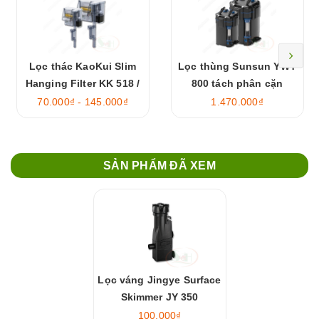
Lọc thác KaoKui Slim
Lọc thùng Sunsun YWY
Hanging Filter KK 518 /
800 tách phân cặn
528 / 538 / 548
70.000₫ - 145.000₫
1.470.000₫
SẢN PHẨM ĐÃ XEM
Lọc váng Jingye Surface
Skimmer JY 350
100.000₫