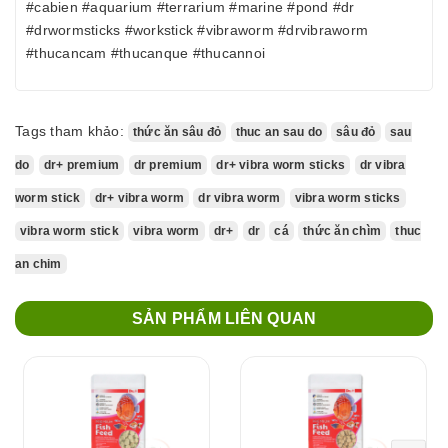
#cabien #aquarium #terrarium #marine #pond #dr
#drwormsticks #workstick #vibraworm #drvibraworm
#thucancam #thucanque #thucannoi
Tags tham khảo:
thức ăn sâu đỏ
thuc an sau do
sâu đỏ
sau
do
dr+ premium
dr premium
dr+ vibra worm sticks
dr vibra
worm stick
dr+ vibra worm
dr vibra worm
vibra worm sticks
vibra worm stick
vibra worm
dr+
dr
cá
thức ăn chìm
thuc
an chim
SẢN PHẨM LIÊN QUAN