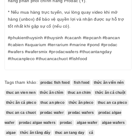
hàng phân phối chính hãng Prodac (Ý).
* Nếu mua hàng trực tuyến, vui lòng quay video khi mở
hàng (unbox) để bảo vệ quyền lợi và nhận được sự hỗ trợ
tốt nhất khi gặp sự cố (nếu có).
#phukienthuysinh #thuysinh #cacanh #tepcanh #bancan
#cabien #aquarium #terrarium #marine #pond #prodac
#wafers #wafersmix #prodacwafers #thucantangday
#thucanpleco #thucancachuot #fishfood
Tags tham khảo:
prodac fish food
fish food
thức ăn viên nén
thuc an vien nen
thức ăn chìm
thuc an chim
thức ăn cá chuột
thức ăn cá pleco
thuc an pleco
thức ăn pleco
thuc an ca pleco
thuc an ca chuot
prodac wafer
prodac wafers
prodac algae
wafer
prodac algae wafers
prodac
algae wafer
algae wafers
algae
thức ăn tầng đáy
thuc an tang day
cá