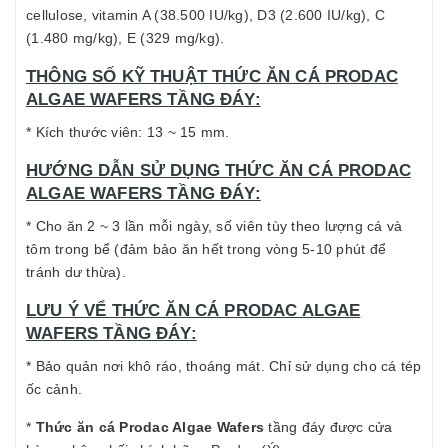
cellulose, vitamin A (38.500 IU/kg), D3 (2.600 IU/kg), C
(1.480 mg/kg), E (329 mg/kg).
THÔNG SỐ KỸ THUẬT THỨC ĂN CÁ PRODAC
ALGAE WAFERS TẦNG ĐÁY:
* Kích thước viên: 13 ~ 15 mm.
HƯỚNG DẪN SỬ DỤNG THỨC ĂN CÁ PRODAC
ALGAE WAFERS TẦNG ĐÁY:
* Cho ăn 2 ~ 3 lần mỗi ngày, số viên tùy theo lượng cá và
tôm trong bể (đảm bảo ăn hết trong vòng 5-10 phút để
tránh dư thừa).
LƯU Ý VỂ THỨC ĂN CÁ PRODAC ALGAE
WAFERS TẦNG ĐÁY:
* Bảo quản nơi khô ráo, thoáng mát. Chỉ sử dụng cho cá tép
ốc cảnh.
*
Thức ăn cá Prodac Algae Wafers
tầng đáy được cửa