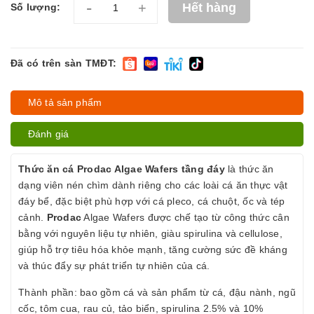
-
+
Hết hàng
Số lượng:
Đã có trên sàn TMĐT:
Mô tả sản phẩm
Đánh giá
Thức ăn cá Prodac Algae Wafers tầng đáy
là thức ăn
dạng viên nén chìm dành riêng cho các loài cá ăn thực vật
đáy bể, đặc biệt phù hợp với cá pleco, cá chuột, ốc và tép
cảnh.
Prodac
Algae Wafers được chế tạo từ công thức cân
bằng với nguyên liệu tự nhiên, giàu spirulina và cellulose,
giúp hỗ trợ tiêu hóa khỏe mạnh, tăng cường sức đề kháng
và thúc đẩy sự phát triển tự nhiên của cá.
Thành phần: bao gồm cá và sản phẩm từ cá, đậu nành, ngũ
cốc, tôm cua, rau củ, tảo biển, spirulina 2.5% và 10%