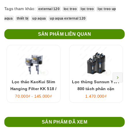
Tags tham khảo:
external 120
loc treo
lọc treo
lọc treo up
aqua
thiết bị
up aqua
up aqua external 120
SẢN PHẨM LIÊN QUAN
Lọc thác KaoKui Slim
Lọc thùng Sunsun YWY
Hanging Filter KK 518 /
800 tách phân cặn
528 / 538 / 548
70.000₫ - 145.000₫
1.470.000₫
SẢN PHẨM ĐÃ XEM