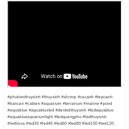
#phukienthuysinh #thuysinh #shrimp #cacanh #tepcanh
#bancan #cabien #aquarium #terrarium #marine #pond
#aquablue #aquablueled #denledthuysinh #ledaquablue
#aquablueaquariumlight #ledquangpho #ledthuysinh
#ledhoca #led30 #led45 #led60 #led80 #led100 #led120