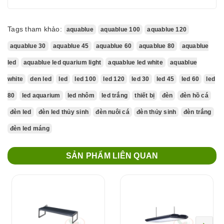
Tags tham khảo:
aquablue
aquablue 100
aquablue 120
aquablue 30
aquablue 45
aquablue 60
aquablue 80
aquablue
led
aquablue led quarium light
aquablue led white
aquablue
white
den led
led
led 100
led 120
led 30
led 45
led 60
led
80
led aquarium
led nhôm
led trắng
thiết bị
đèn
đèn hồ cá
đèn led
đèn led thủy sinh
đèn nuôi cá
đèn thủy sinh
đèn trắng
đèn led máng
SẢN PHẨM LIÊN QUAN