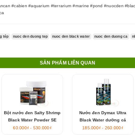
ancan #cabien #aquarium #terrarium #marine #pond #nuocden #bla
ca
g tép
nuoc den duong tep
nuoc den black water
nuoc den duong ca
n
SẢN PHẨM LIÊN QUAN
Bột nước đen Salty Shrimp
Nước đen Dymax Ultra
Black Water Powder SE
Black Water dưỡng cá
Fulvic
60.000₫ - 530.000₫
185.000₫ - 260.000₫