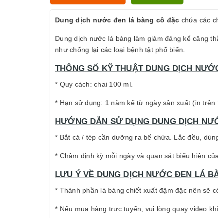
Dung dịch nước đen lá bàng cô đặc
chứa các ch
Dung dịch nước lá bàng làm giảm đáng kể căng thẳ
như chống lại các loại bệnh tật phổ biến.
THÔNG SỐ KỸ THUẬT DUNG DỊCH NƯỚC
* Quy cách: chai 100 ml.
* Hạn sử dụng: 1 năm kể từ ngày sản xuất (in trên 
HƯỚNG DẪN SỬ DỤNG DUNG DỊCH NƯỚ
* Bắt cá / tép cần dưỡng ra bể chứa. Lắc đều, dùng
* Châm định kỳ mỗi ngày và quan sát biểu hiện của 
LƯU Ý VỀ DUNG DỊCH NƯỚC ĐEN LÁ B
* Thành phần lá bàng chiết xuất đậm đặc nên sẽ c
* Nếu mua hàng trực tuyến, vui lòng quay video kh