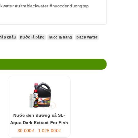
ckwater #ultrablackwater #nuocdenduongtep
hập khẩu
nước lá bàng
nuoc la bang
black water
Nước đen dưỡng cá SL-
Aqua Dark Extract For Fish
30.000₫ - 1.025.000₫