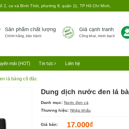
ố 2, cư xá Bình Thới, phường 8, quận 11, TP Hồ Chí Minh,
Sản phẩm chất lượng
Giá cạnh tranh
Chính hãng, bảo hành
Công khai, minh bạch
uyến mãi (HOT)
Tin tức
Liên hệ
en lá bàng cô đặc
Dung dịch nước đen lá bà
Danh mục:
Nước đen cá
Thương hiệu:
Nhập khẩu
17.000₫
Giá bán: