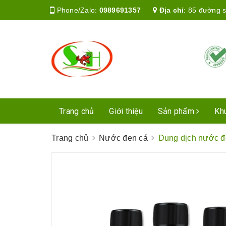
Phone/Zalo:
0989691357
Địa chỉ
:
85 đường s
Trang chủ
Giới thiệu
Sản phẩm
Kh
Trang chủ
Nước đen cá
Dung dịch nước đ