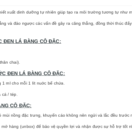
iết xuất dinh dưỡng tự nhiên giúp tạo ra môi trường tương tự như
ng và đảo ngược các vấn đề gây ra căng thẳng, đồng thời thúc đẩy 
 ĐEN LÁ BÀNG CÔ ĐẶC:
thân chai).
C ĐEN LÁ BÀNG CÔ ĐẶC:
 1 ml cho mỗi 1 lít nuớc bể chứa.
cá / tép.
ÀNG CÔ ĐẶC:
ó mùi nồng đặc trưng, khuyến cáo không nên ngửi và lắc đều trước 
i mở hàng (unbox) để bảo vệ quyền lợi và nhận được sự hỗ trợ tốt nh