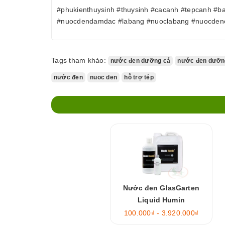
#phukienthuysinh #thuysinh #cacanh #tepcanh #b
#nuocdendamdac #labang #nuoclabang #nuocden
Tags tham khảo:
nước đen dưỡng cá
nước đen dưỡn
nước đen
nuoc den
hỗ trợ tép
Nước đen GlasGarten
Liquid Humin
100.000₫ - 3.920.000₫