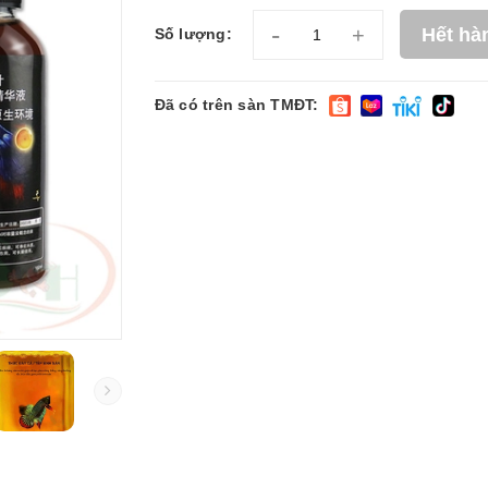
-
+
Hết hà
Số lượng:
Đã có trên sàn TMĐT: