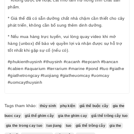
* Không được bẻ hoặc cắt nhỏ làm hư hỏng tính chất sản
phẩm.
* Giá thể đã có sẵn dưỡng chất nhả chậm cần thiết cho cây
phát triển, không cần bổ sung thêm dinh dưỡng.
* Nếu mua hàng trực tuyến, vui lòng quay video khi mở
hàng (unbox) để bảo vệ quyền lợi và nhận được sự hỗ trợ
tốt nhất khi gặp sự cố (nếu có).
#phukienthuysinh #thuysinh #cacanh #tepcanh #bancan
#cabien #aquarium #terrarium #marine #pond #tuo #giathe
#giathetrongcay #tuojiang #giatheuomcay #uomcay
#uomcaythuysinh
Tags tham khảo:
thủy sinh
phụ kiện
giá thể buộc cây
gia the
buoc cay
giá thể ghim cây
gia the ghim cay
giá thể trồng cây tuo
gia the trong cay tuo
tuo jiang
tuo
giá thể trồng cây
gia the