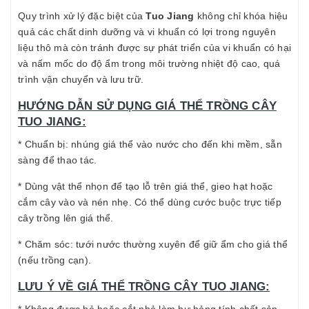
Quy trình xử lý đặc biệt của
Tuo Jiang
không chỉ khóa hiệu
quả các chất dinh dưỡng và vi khuẩn có lợi trong nguyên
liệu thô mà còn tránh được sự phát triển của vi khuẩn có hại
và nấm mốc do độ ẩm trong môi trường nhiệt độ cao, quá
trình vận chuyển và lưu trữ.
HƯỚNG DẪN SỬ DỤNG GIÁ THỂ TRỒNG CÂY
TUO JIANG:
* Chuẩn bị: nhúng giá thể vào nước cho đến khi mềm, sẵn
sàng để thao tác.
* Dùng vật thể nhọn để tạo lỗ trên giá thể, gieo hạt hoặc
cắm cây vào và nén nhẹ. Có thể dùng cước buộc trực tiếp
cây trồng lên giá thể.
* Chăm sóc: tưới nước thường xuyên để giữ ẩm cho giá thể
(nếu trồng cạn).
LƯU Ý VỀ GIÁ THỂ TRỒNG CÂY TUO JIANG: