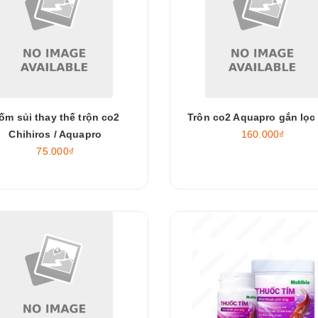
ốm sủi thay thế trộn co2
Trôn co2 Aquapro gắn lọc 
Chihiros / Aquapro
160.000₫
75.000₫