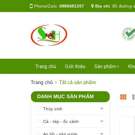
Phone/Zalo:
0989691357
Địa chỉ
:
85 đường s
Trang chủ
Giới thiệu
Sản phẩm
Kh
Trang chủ
Tất cả sản phẩm
DANH MỤC SẢN PHẨM
Thủy sinh
Cá - tép - ốc cảnh
Ao hồ - sân vườn