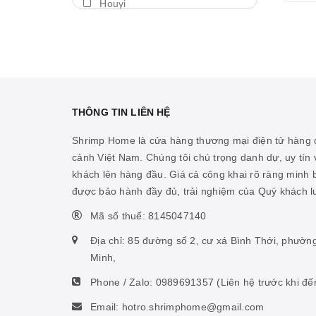
Houyi
Máy thổi luồng
BDA
Thả trôi
Shengang
Bám giá thể
Aquapro
Máy bơm
Dymax
THÔNG TIN LIÊN HỆ
Cảm biến nhiệt
LedStar AQ
Shrimp Home là cửa hàng thương mại điện tử hàng đ
Vitamin cá biển
cảnh Việt Nam. Chúng tôi chú trọng danh dự, uy tín v
Cibi
khách lên hàng đầu. Giá cả công khai rõ ràng minh
Hỗ trợ ao hồ
KZJ
được bảo hành đầy đủ, trải nghiệm của Quý khách 
Hỗ trợ sinh vật biển
Mius
Mã số thuế: 8145047140
Thức ăn san hô
KW zone
Địa chỉ: 85 đường số 2, cư xá Bình Thới, phườn
Nhíp
Minh,
Coloer
Phone / Zalo:
0989691357
(Liên hệ trước khi đế
Phụ kiện ấp artemia
DOOA
Email: hotro.shrimphome@gmail.com
Hỗ trợ tiêu hóa