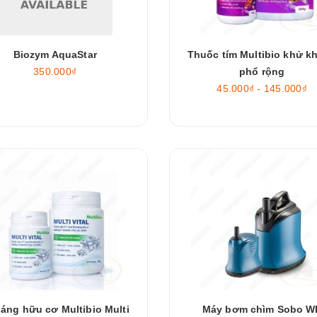
Biozym AquaStar
Thuốc tím Multibio khử k
350.000₫
phổ rộng
45.000₫ - 145.000₫
áng hữu cơ Multibio Multi
Máy bơm chìm Sobo W