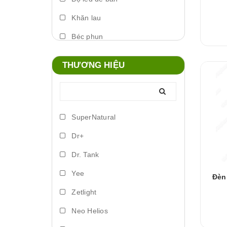
Khăn lau
Béc phun
Máy phun sương
THƯƠNG HIỆU
Foam xịt
Phụ kiện đèn
Lò đảo vi sinh
SuperNatural
Trứng artemia ấp nở
Dr+
Bơm vi lượng
Dr. Tank
Đèn led biển
Yee
Đèn
Phụ kiện dosing
Zetlight
Lồng ấp
Neo Helios
Vitamin cá nước ngọt