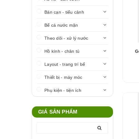
Bán cạn - tiểu cảnh
Bể cá nước mặn
Theo dõi - xử lý nước
Hồ kính - chân tủ
G
Layout - trang trí bể
Thiết bị - máy móc
Phụ kiện - tiện ích
GIÁ SẢN PHẨM