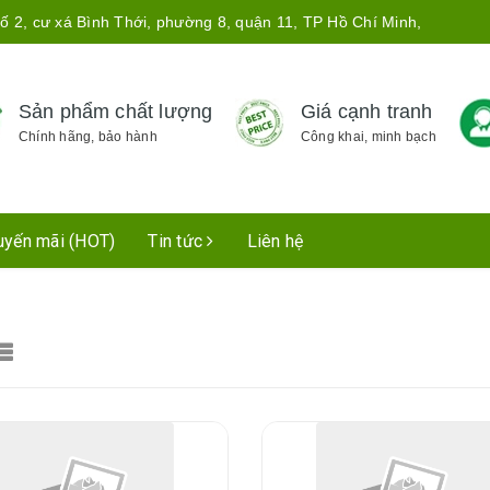
ố 2, cư xá Bình Thới, phường 8, quận 11, TP Hồ Chí Minh,
Sản phẩm chất lượng
Giá cạnh tranh
Chính hãng, bảo hành
Công khai, minh bạch
uyến mãi (HOT)
Tin tức
Liên hệ