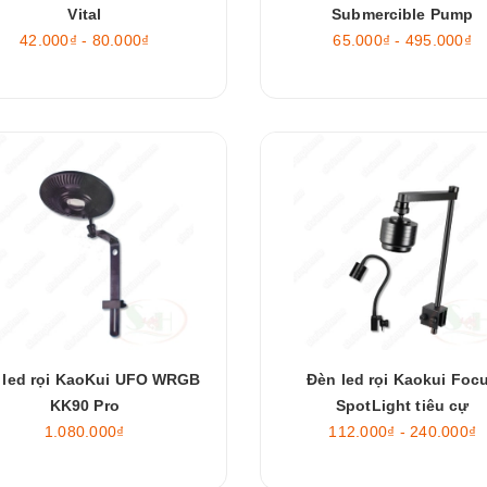
Vital
Submercible Pump
42.000₫ - 80.000₫
65.000₫ - 495.000₫
 led rọi KaoKui UFO WRGB
Đèn led rọi Kaokui Foc
KK90 Pro
SpotLight tiêu cự
1.080.000₫
112.000₫ - 240.000₫