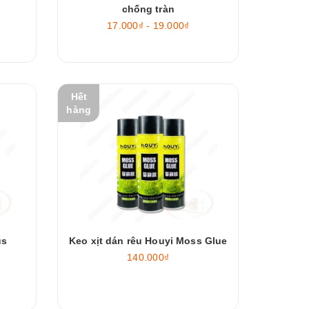
chống tràn
17.000₫ - 19.000₫
Hết
hàng
us
Keo xịt dán rêu Houyi Moss Glue
140.000₫