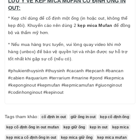
LƯU Ý VỀ KẸP MICA MUFAN CỐ ĐỊNH ỐNG IN
OUT:
* Kẹp chỉ dùng để cố định một ống (in hoặc out, không thể
kẹp đôi). Khuyến cáo nên dùng 2
kẹp mica Mufan
để đồng
bộ và thẩm mỹ hơn.
* Nếu mua hàng trực tuyến, vui lòng quay video khi mở
hàng (unbox) để bảo vệ quyền lợi và nhận được sự hỗ trợ
tốt nhất khi gặp sự cố (nếu có).
#phukienthuysinh #thuysinh #cacanh #tepcanh #bancan
#cabien #aquarium #terrarium #marine #pond #kepmica
#keponginout #kepmufan #kepmicamufan #giuonginout
#codinhonginout #kepinout
Tags tham khảo:
cố định in out
giữ ống in out
kẹp cố định ống
kẹp cố định ống in out mufan
kẹp giữ ống
kẹp in out
kẹp mica
kẹp mica cố định ống in out
kẹp mica giữ ống
kep mica mufan