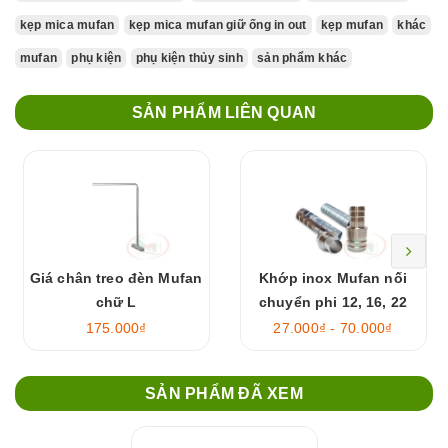
kẹp mica mufan
kẹp mica mufan giữ ống in out
kẹp mufan
khác
mufan
phụ kiện
phụ kiện thủy sinh
sản phẩm khác
SẢN PHẨM LIÊN QUAN
Giá chân treo đèn Mufan
Khớp inox Mufan nối
chữ L
chuyển phi 12, 16, 22
mm
175.000₫
27.000₫ - 70.000₫
SẢN PHẨM ĐÃ XEM