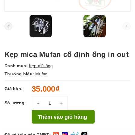
Kẹp mica Mufan cố định ống in out
Danh mục:
Kẹp giữ ống
Thương hiệu:
Mufan
35.000₫
Giá bán:
-
+
Số lượng:
Thêm vào giỏ hàng
Đã có trên sàn TMĐT: