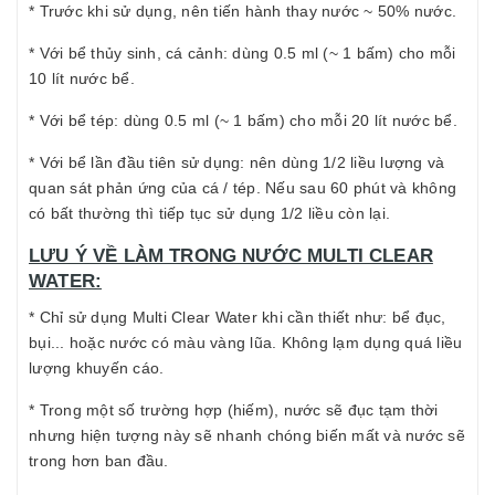
* Trước khi sử dụng, nên tiến hành thay nước ~ 50% nước.
* Với bể thủy sinh, cá cảnh: dùng 0.5 ml (~ 1 bấm) cho mỗi
10 lít nước bể.
* Với bể tép: dùng 0.5 ml (~ 1 bấm) cho mỗi 20 lít nước bể.
* Với bể lần đầu tiên sử dụng: nên dùng 1/2 liều lượng và
quan sát phản ứng của cá / tép. Nếu sau 60 phút và không
có bất thường thì tiếp tục sử dụng 1/2 liều còn lại.
LƯU Ý VỀ LÀM TRONG NƯỚC MULTI CLEAR
WATER:
* Chỉ sử dụng Multi Clear Water khi cần thiết như: bể đục,
bụi... hoặc nước có màu vàng lũa. Không lạm dụng quá liều
lượng khuyến cáo.
* Trong một số trường hợp (hiếm), nước sẽ đục tạm thời
nhưng hiện tượng này sẽ nhanh chóng biến mất và nước sẽ
trong hơn ban đầu.