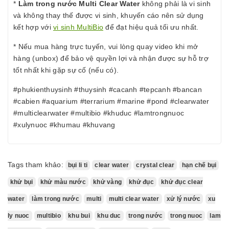
*
Làm trong nước Multi Clear Water
không phải là vi sinh
và không thay thế được vi sinh, khuyến cáo nên sử dụng
kết hợp với
vi sinh MultiBio
để đạt hiệu quả tối ưu nhất.
* Nếu mua hàng trực tuyến, vui lòng quay video khi mở
hàng (unbox) để bảo vệ quyền lợi và nhận được sự hỗ trợ
tốt nhất khi gặp sự cố (nếu có).
#phukienthuysinh #thuysinh #cacanh #tepcanh #bancan
#cabien #aquarium #terrarium #marine #pond #clearwater
#multiclearwater #multibio #khuduc #lamtrongnuoc
#xulynuoc #khumau #khuvang
Tags tham khảo:
bụi li ti
clear water
crystal clear
hạn chế bụi
khử bụi
khử màu nước
khử vàng
khử đục
khử đục clear
water
làm trong nước
multi
multi clear water
xử lý nước
xu
ly nuoc
multibio
khu bui
khu duc
trong nước
trong nuoc
lam