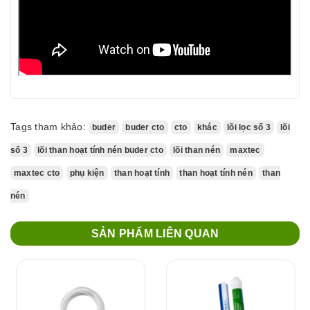
Tags tham khảo:
buder
buder cto
cto
khác
lõi lọc số 3
lõi
số 3
lõi than hoạt tính nén buder cto
lõi than nén
maxtec
maxtec cto
phụ kiện
than hoạt tính
than hoạt tính nén
than
nén
SẢN PHẨM LIÊN QUAN