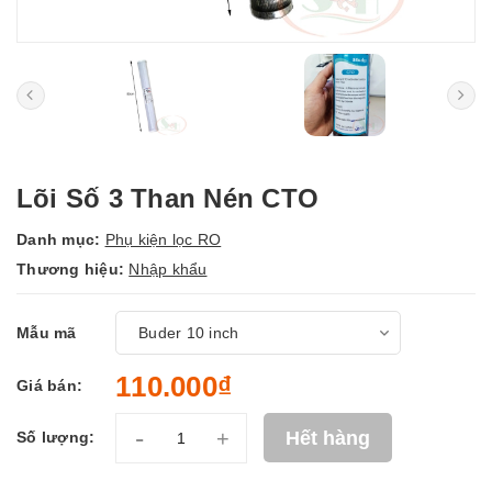
Lõi Số 3 Than Nén CTO
Danh mục:
Phụ kiện lọc RO
Thương hiệu:
Nhập khẩu
Mẫu mã
110.000₫
Giá bán:
-
+
Hết hàng
Số lượng: