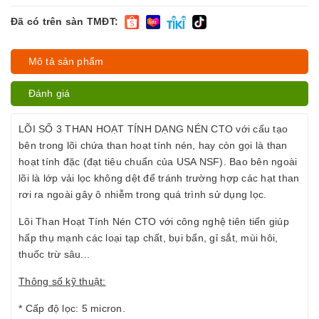
Đã có trên sàn TMĐT:
Mô tả sản phẩm
Đánh giá
LÕI SỐ 3 THAN HOẠT TÍNH DẠNG NÉN CTO với cấu tạo
bên trong lõi chứa than hoạt tính nén, hay còn gọi là than
hoạt tính đặc (đạt tiêu chuẩn của USA NSF). Bao bên ngoài
lõi là lớp vải lọc không dệt để tránh trường hợp các hạt than
rơi ra ngoài gây ô nhiễm trong quá trình sử dụng lọc.
Lõi Than Hoạt Tính Nén CTO với công nghệ tiên tiến giúp
hấp thụ mạnh các loại tạp chất, bụi bẩn, gỉ sắt, mùi hôi,
thuốc trừ sâu...
Thông số kỹ thuật:
* Cấp độ lọc: 5 micron.