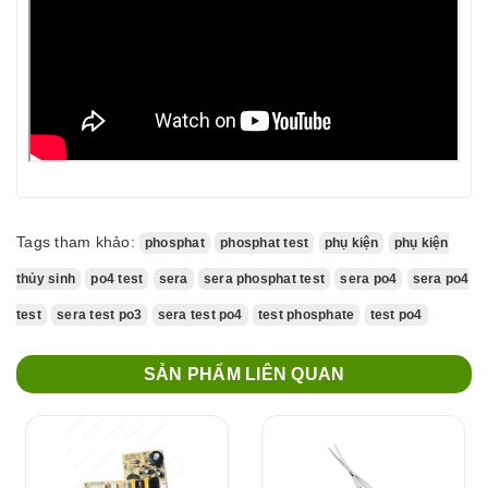
Tags tham khảo:
phosphat
phosphat test
phụ kiện
phụ kiện
thủy sinh
po4 test
sera
sera phosphat test
sera po4
sera po4
test
sera test po3
sera test po4
test phosphate
test po4
SẢN PHẨM LIÊN QUAN