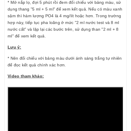
* Mở nắp lọ, đợi 5 phút rồi đem đối chiếu với bảng màu, sử
dụng thang "5 ml + 5 ml" để xem kết quả. Nếu có màu xanh
sậm thì hàm lượng PO4 là 4 mg/lít hoặc hơn. Trong trường
hợp này, tiếp tục pha loãng ở mức "2 ml nước test và 8 ml
nước cất" và lặp lại các bước trên, sử dụng than "2 ml + 8
ml" để xem kết quả.
Lưu ý:
* Nên đối chiếu với bảng màu dưới ánh sáng trắng tự nhiên
để đọc kết quả chính xác hơn.
Video tham khảo: