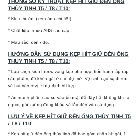
THÔNG SỐ KỸ THUẬT KẸP HÍT GIỮ ĐÈN ỐNG
THỦY TINH T5 / T8 / T10:
* Kích thước: (xem ảnh chi tiết).
* Chất liệu: nhựa ABS cao cấp.
* Màu sắc: đen / đỏ.
HƯỚNG DẪN SỬ DỤNG KẸP HÍT GIỮ ĐÈN ỐNG
THỦY TINH T5 / T8 / T10:
* Lựa chọn kích thước vòng kẹp phù hợp, tiến hành lắp ráp
sản phẩm, để khóa gài ở chế độ mở. Vệ sinh cạo sạch rêu
và bụi bẩn ở vị trí dự định hít kẹp.
* Ấn mạnh phần cao su vào bề mặt để đẩy hết không khí ra
ngoài, gài xuống đóng khóa và lắp đèn vào sử dụng.
LƯU Ý VỀ KẸP HÍT GIỮ ĐÈN ỐNG THỦY TINH T5
/ T8 / T10:
* Kẹp hít giữ đèn ống thủy tinh đã bao gồm chân hít gài, 1