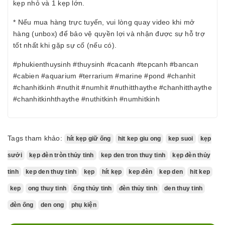
kẹp nhỏ và 1 kẹp lớn.
* Nếu mua hàng trực tuyến, vui lòng quay video khi mở
hàng (unbox) để bảo vệ quyền lợi và nhận được sự hỗ trợ
tốt nhất khi gặp sự cố (nếu có).
#phukienthuysinh #thuysinh #cacanh #tepcanh #bancan
#cabien #aquarium #terrarium #marine #pond #chanhit
#chanhitkinh #nuthit #numhit #nuthitthaythe #chanhitthaythe
#chanhitkinhthaythe #nuthitkinh #numhitkinh
Tags tham khảo:
hít kẹp giữ ống
hit kep giu ong
kep suoi
kẹp
sưởi
kẹp đèn tròn thủy tinh
kep den tron thuy tinh
kẹp đèn thủy
tinh
kep den thuy tinh
kẹp
hít kẹp
kep đèn
kep den
hit kep
kep
ong thuy tinh
ống thủy tinh
đèn thủy tinh
den thuy tinh
đèn ống
den ong
phụ kiện