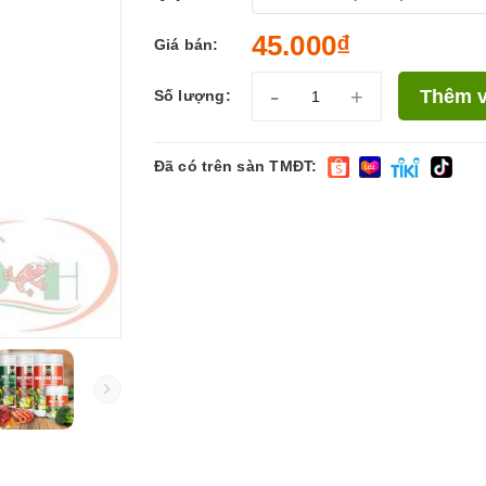
45.000₫
Giá bán:
-
+
Thêm v
Số lượng:
Đã có trên sàn TMĐT: