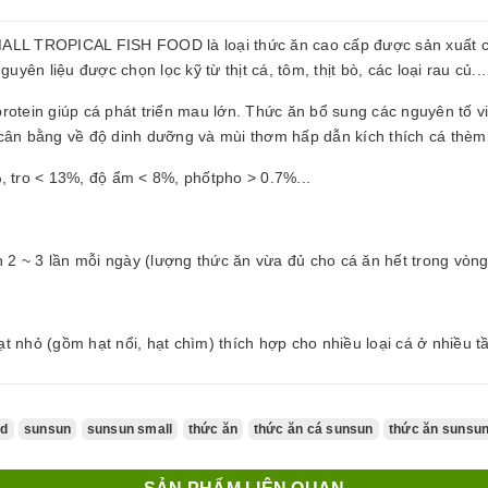
PICAL FISH FOOD là loại thức ăn cao cấp được sản xuất chuyê
uyên liệu được chọn lọc kỹ từ thịt cá, tôm, thịt bò, các loại rau củ...
protein giúp cá phát triển mau lớn. Thức ăn bổ sung các nguyên tố 
 cân bằng về độ dinh dưỡng và mùi thơm hấp dẫn kích thích cá thèm
 tro < 13%, độ ẩm < 8%, phốtpho > 0.7%...
2 ~ 3 lần mỗi ngày (lượng thức ăn vừa đủ cho cá ăn hết trong vòng
t nhỏ (gồm hạt nổi, hạt chìm) thích hợp cho nhiều loại cá ở nhiều 
od
sunsun
sunsun small
thức ăn
thức ăn cá sunsun
thức ăn sunsu