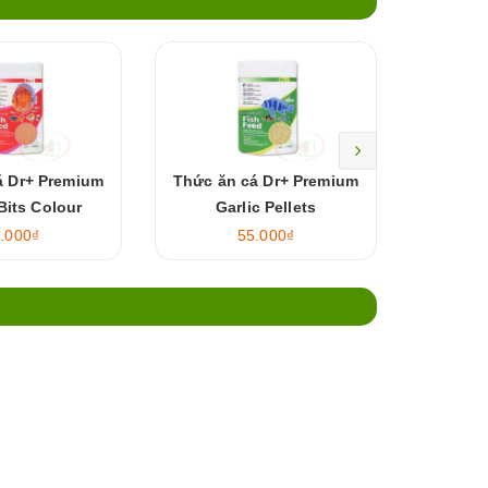
á Dr+ Premium
Thức ăn cá Dr+ Premium
Thức ăn
Bits Colour
Garlic Pellets
Ci
.000₫
55.000₫