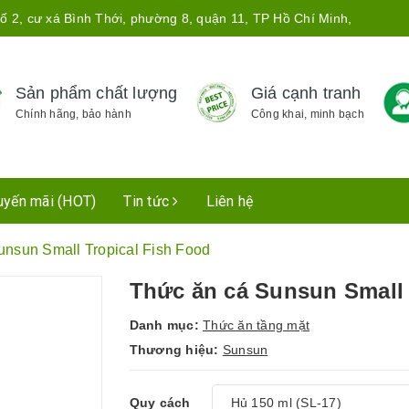
ố 2, cư xá Bình Thới, phường 8, quận 11, TP Hồ Chí Minh,
Sản phẩm chất lượng
Giá cạnh tranh
Chính hãng, bảo hành
Công khai, minh bạch
uyến mãi (HOT)
Tin tức
Liên hệ
unsun Small Tropical Fish Food
Thức ăn cá Sunsun Small 
Danh mục:
Thức ăn tầng mặt
Thương hiệu:
Sunsun
Quy cách