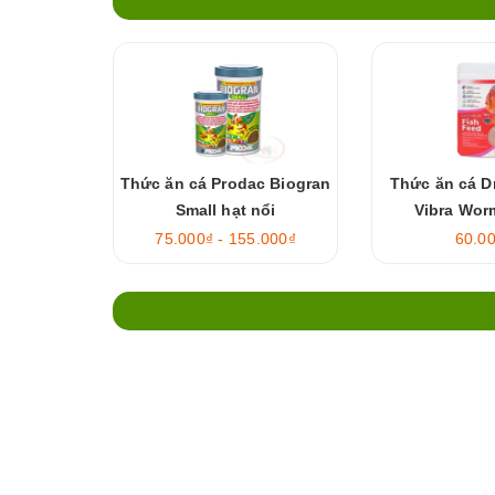
Thức ăn cá Prodac Biogran
Thức ăn cá D
Small hạt nổi
Vibra Wor
75.000₫ - 155.000₫
60.0