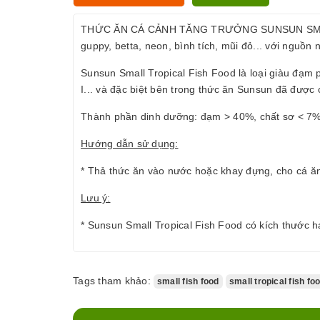
THỨC ĂN CÁ CẢNH TĂNG TRƯỞNG SUNSUN SMALL TRO
guppy, betta, neon, bình tích, mũi đỏ... với nguồn ng
Sunsun Small Tropical Fish Food là loại giàu đạm 
I... và đặc biệt bên trong thức ăn Sunsun đã được
Thành phần dinh dưỡng: đạm > 40%, chất sơ < 7%,
Hướng dẫn sử dụng:
* Thả thức ăn vào nước hoặc khay đựng, cho cá ăn 
Lưu ý:
* Sunsun Small Tropical Fish Food có kích thước hạ
Tags tham khảo:
small fish food
small tropical fish fo