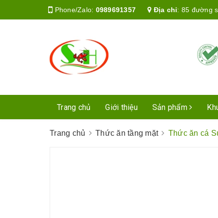
Phone/Zalo:
0989691357
Địa chỉ
:
85 đường s
Trang chủ
Giới thiệu
Sản phẩm
Kh
Trang chủ
Thức ăn tầng mặt
Thức ăn cá S