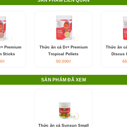
SẢN PHẨM LIÊN QUAN
r+ Premium
Thức ăn cá Dr+ Premium
Thức ăn c
m Sticks
Tropical Pellets
Discus 
00₫
50.000₫
65
SẢN PHẨM ĐÃ XEM
Thức ăn cá Sunsun Small