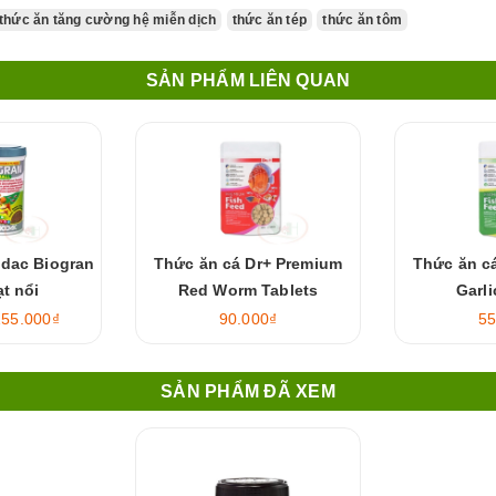
thức ăn tăng cường hệ miễn dịch
thức ăn tép
thức ăn tôm
SẢN PHẨM LIÊN QUAN
odac Biogran
Thức ăn cá Dr+ Premium
Thức ăn c
ạt nổi
Red Worm Tablets
Garli
155.000₫
90.000₫
55
SẢN PHẨM ĐÃ XEM