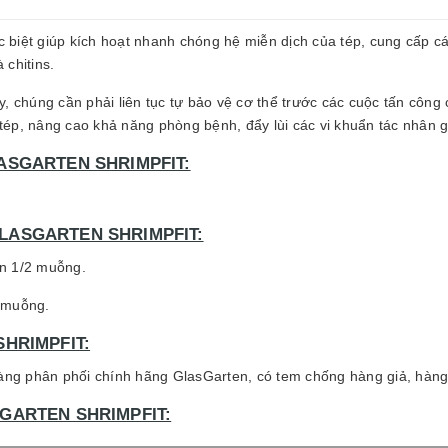
c biệt giúp kích hoạt nhanh chóng hệ miễn dịch của tép, cung cấp 
chitins.
, chúng cần phải liên tục tự bảo vệ cơ thể trước các cuộc tấn công
 tép, nâng cao khả năng phòng bệnh, đẩy lùi các vi khuẩn tác nhân g
ASGARTEN SHRIMPFIT:
LASGARTEN SHRIMPFIT:
ần 1/2 muỗng.
1 muỗng.
HRIMPFIT:
g phân phối chính hãng GlasGarten, có tem chống hàng giả, hàng t
GARTEN SHRIMPFIT: