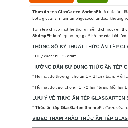
Thức ăn tép GlasGarten ShrimpFit
là thức ăn đặ
beta-glucans, mannan-oligosaccharides, khoáng và 
Tôm tép chỉ có một hệ thống miễn dịch nguyên thủy
ShrimpFit
là rất quan trọng để hỗ trợ các loài tôm
THÔNG SỐ KỸ THUẬT THỨC ĂN TÉP GL
* Quy cách: hủ 35 gram.
HƯỚNG DẪN SỬ DỤNG THỨC ĂN TÉP G
* Hồ mật độ thường: cho ăn 1 ~ 2 lần / tuần. Mỗi l
* Hồ mật độ cao: cho ăn 1 ~ 2 lần / tuần. Mỗi lần 
LƯU Ý VỀ THỨC ĂN TÉP GLASGARTEN S
*
Thức ăn tép GlasGarten ShrimpFit
được cửa hàn
VIDEO THAM KHẢO THỨC ĂN TÉP GLAS