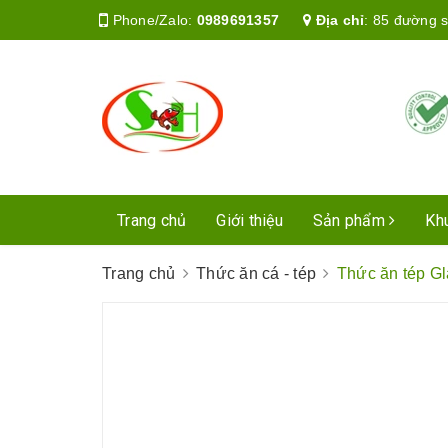
Phone/Zalo:
0989691357
Địa chỉ
:
85 đường s
Trang chủ
Giới thiệu
Sản phẩm
Kh
Trang chủ
Thức ăn cá - tép
Thức ăn tép Gl