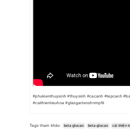
#phukienthuysinh #thuysinh #cacanh #tepcanh #ba
#caithientieuhoa #glasgartenshrimpfit
Tags tham khảo:
beta glucan
beta-glucan
cải thiện 