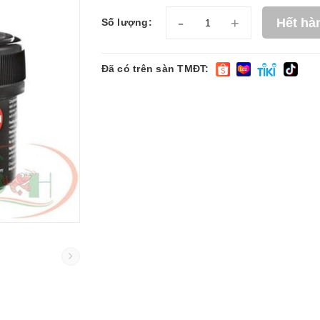
-
+
Hết hà
Số lượng:
Đã có trên sàn TMĐT: