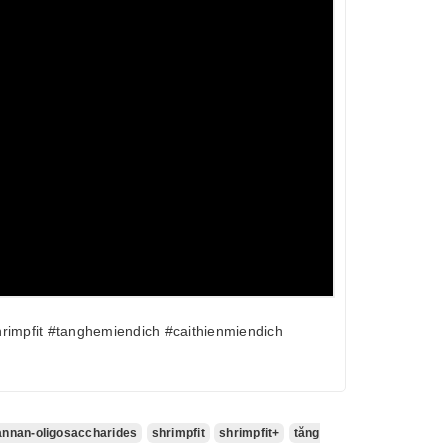
rimpfit #tanghemiendich #caithienmiendich
nnan-oligosaccharides
shrimpfit
shrimpfit+
tăng