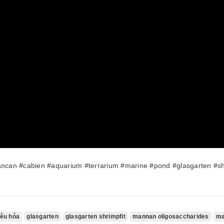
ncan #cabien #aquarium #terrarium #marine #pond #glasgarten #sh
tiêu hóa
glasgarten
glasgarten shrimpfit
mannan oligosaccharides
ma