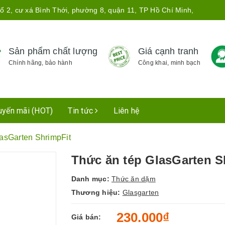
ố 2, cư xá Bình Thới, phường 8, quận 11, TP Hồ Chí Minh,
Sản phẩm chất lượng
Giá cạnh tranh
Chính hãng, bảo hành
Công khai, minh bạch
uyến mãi (HOT)
Tin tức
Liên hệ
asGarten ShrimpFit
Thức ăn tép GlasGarten S
Danh mục:
Thức ăn dặm
Thương hiệu:
Glasgarten
230.000₫
Giá bán: