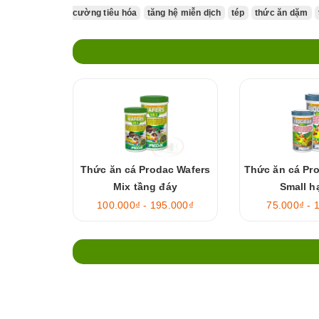
cường tiêu hóa
tăng hệ miễn dịch
tép
thức ăn dặm
Thức ăn cá Prodac Wafers
Thức ăn cá Pr
Mix tầng đáy
Small h
100.000₫ - 195.000₫
75.000₫ - 