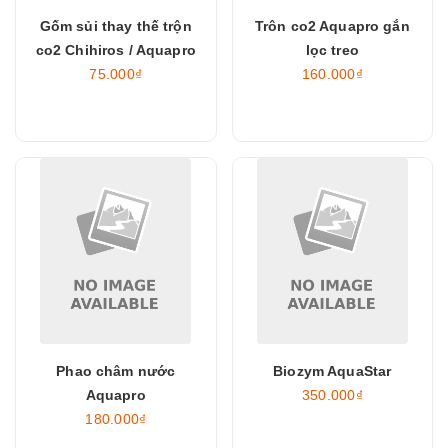
Gốm sủi thay thế trộn
Trôn co2 Aquapro gắn
co2 Chihiros / Aquapro
lọc treo
75.000₫
160.000₫
Phao châm nước
Biozym AquaStar
Aquapro
350.000₫
180.000₫