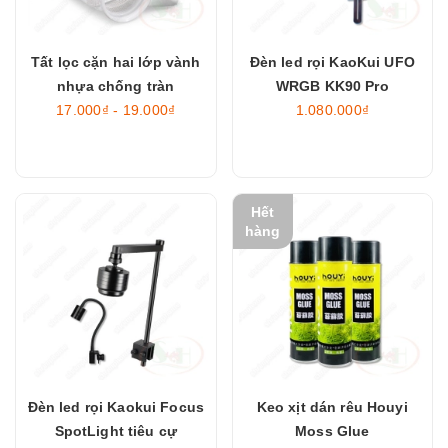
Tất lọc cặn hai lớp vành
Đèn led rọi KaoKui UFO
nhựa chống tràn
WRGB KK90 Pro
17.000₫ - 19.000₫
1.080.000₫
Hết
hàng
Đèn led rọi Kaokui Focus
Keo xịt dán rêu Houyi
SpotLight tiêu cự
Moss Glue