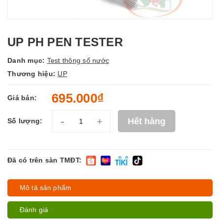
UP PH PEN TESTER
Danh mục:
Test thông số nước
Thương hiệu:
UP
695.000₫
Giá bán:
-
+
Hết hàng
Số lượng:
Đã có trên sàn TMĐT:
Mô tả sản phẩm
Đánh giá