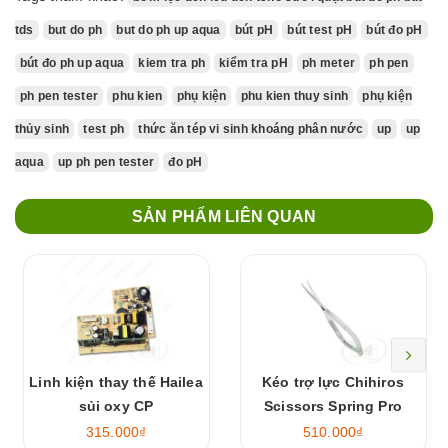
tds
but do ph
but do ph up aqua
bút pH
bút test pH
bút đo pH
bút đo ph up aqua
kiem tra ph
kiểm tra pH
ph meter
ph pen
ph pen tester
phu kien
phụ kiện
phu kien thuy sinh
phụ kiện
thủy sinh
test ph
thức ăn tép vi sinh khoáng phân nước
up
up
aqua
up ph pen tester
đo pH
SẢN PHẨM LIÊN QUAN
Linh kiện thay thế Hailea
Kéo trợ lực Chihiros
sủi oxy CP
Scissors Spring Pro
315.000₫
510.000₫