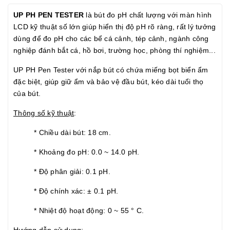
UP PH PEN TESTER
là bút đo pH chất lượng với màn hình
LCD kỹ thuật số lớn giúp hiển thị độ pH rõ ràng, rất lý tưởng
dùng để đo pH cho các bể cá cảnh, tép cảnh, ngành công
nghiệp đánh bắt cá, hồ bơi, trường học, phòng thí nghiệm...
UP PH Pen Tester với nắp bút có chứa miếng bọt biển ẩm
đặc biệt, giúp giữ ẩm và bảo vệ đầu bút, kéo dài tuổi thọ
của bút.
Thông số kỹ thuật
:
* Chiều dài bút: 18 cm.
* Khoảng đo pH: 0.0 ~ 14.0 pH.
* Độ phân giải: 0.1 pH.
* Độ chính xác: ± 0.1 pH.
* Nhiệt độ hoạt động: 0 ~ 55 ° C.