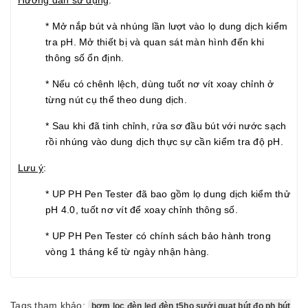
Hướng dẫn sử dụng
:
* Mở nắp bút và nhúng lần lượt vào lọ dung dịch kiểm
tra pH. Mở thiết bị và quan sát màn hình đến khi
thông số ổn định.
* Nếu có chênh lệch, dùng tuốt nơ vít xoay chỉnh ở
từng nút cụ thể theo dung dịch.
* Sau khi đã tinh chỉnh, rửa sơ đầu bút với nước sạch
rồi nhúng vào dung dịch thực sự cần kiểm tra độ pH.
Lưu ý
:
* UP PH Pen Tester đã bao gồm lọ dung dịch kiểm thử
pH 4.0, tuốt nơ vít để xoay chỉnh thông số.
* UP PH Pen Tester có chính sách bảo hành trong
vòng 1 tháng kể từ ngày nhận hàng.
Tags tham khảo:
bơm lọc đèn led đèn t5ho sưởi quạt bút đo ph bút