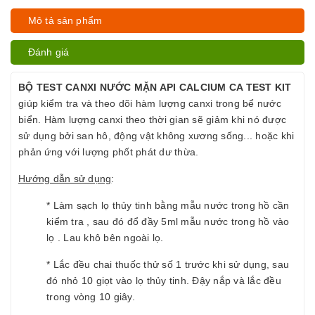
Mô tả sản phẩm
Đánh giá
BỘ TEST CANXI NƯỚC MẶN API CALCIUM CA TEST KIT
giúp kiểm tra và theo dõi hàm lượng canxi trong bể nước
biển. Hàm lượng canxi theo thời gian sẽ giảm khi nó được
sử dụng bởi san hô, động vật không xương sống... hoặc khi
phản ứng với lượng phốt phát dư thừa.
Hướng dẫn sử dụng
:
* Làm sạch lọ thủy tinh bằng mẫu nước trong hồ cần
kiểm tra , sau đó đổ đầy 5ml mẫu nước trong hồ vào
lọ . Lau khô bên ngoài lọ.
* Lắc đều chai thuốc thử số 1 trước khi sử dụng, sau
đó nhỏ 10 giọt vào lọ thủy tinh. Đậy nắp và lắc đều
trong vòng 10 giây.