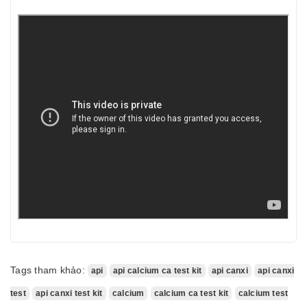
Tags tham khảo:
api
api calcium ca test kit
api canxi
api canxi
test
api canxi test kit
calcium
calcium ca test kit
calcium test