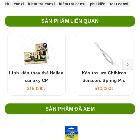
kit
canxi
kiem tra canxi
kiểm tra canxi
phụ kiện
test canxi
SẢN PHẨM LIÊN QUAN
Linh kiện thay thế Hailea
Kéo trợ lực Chihiros
sủi oxy CP
Scissors Spring Pro
315.000₫
510.000₫
SẢN PHẨM ĐÃ XEM