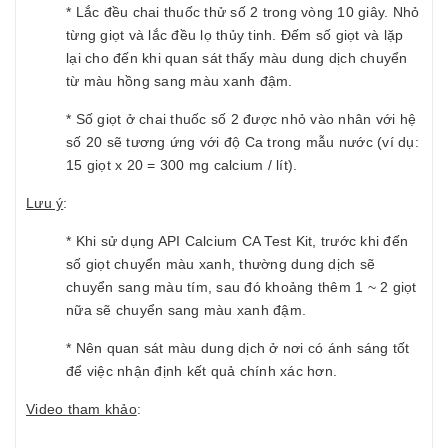
* Lắc đều chai thuốc thử số 2 trong vòng 10 giây. Nhỏ
từng giọt và lắc đều lọ thủy tinh. Đếm số giọt và lặp
lại cho đến khi quan sát thấy màu dung dịch chuyển
từ màu hồng sang màu xanh đậm.
* Số giọt ở chai thuốc số 2 được nhỏ vào nhân với hệ
số 20 sẽ tương ứng với độ Ca trong mẫu nước (ví dụ:
15 giọt x 20 = 300 mg calcium / lít).
Lưu ý
:
* Khi sử dụng API Calcium CA Test Kit, trước khi đến
số giọt chuyển màu xanh, thường dung dịch sẽ
chuyển sang màu tím, sau đó khoảng thêm 1 ~ 2 giọt
nữa sẽ chuyển sang màu xanh đậm.
* Nên quan sát màu dung dịch ở nơi có ánh sáng tốt
để việc nhận định kết quả chính xác hơn.
Video tham khảo
: