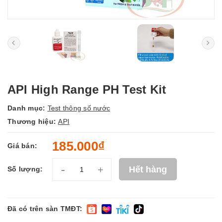
API High Range PH Test Kit
Danh mục:
Test thông số nước
Thương hiệu:
API
185.000₫
Giá bán:
-
+
Hết hàng
Số lượng:
Đã có trên sàn TMĐT: