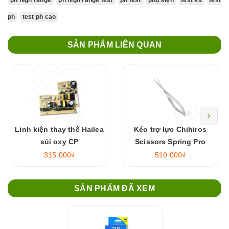
ph high range
ph high range test
ph test
phụ kiện
test kit
test
ph
test ph cao
SẢN PHẨM LIÊN QUAN
Linh kiện thay thế Hailea
Kéo trợ lực Chihiros
sủi oxy CP
Scissors Spring Pro
315.000₫
510.000₫
SẢN PHẨM ĐÃ XEM