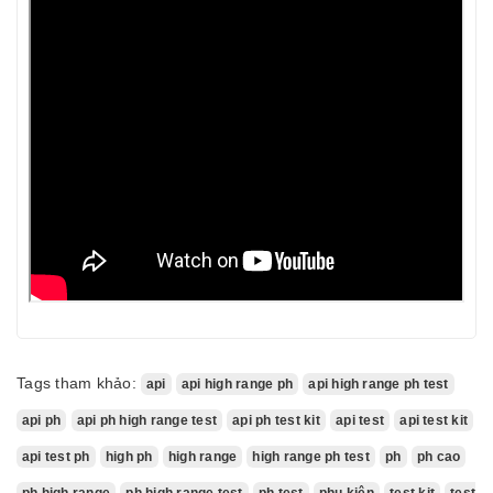
Tags tham khảo:
api
api high range ph
api high range ph test
api ph
api ph high range test
api ph test kit
api test
api test kit
api test ph
high ph
high range
high range ph test
ph
ph cao