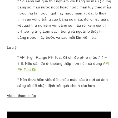
* So sánh kết quả thử nghiệm với bảng so màu ( dùng
bảng so màu nước ngọt hoặc nước mặn tùy theo mẫu
nước thử là nước ngọt hay nước mặn ) : đặt lọ thủy
tinh vào vùng trắng của bảng so màu, đối chiếu giữa
kết quả thử nghiệm với bảng so màu rồi xem giá trị
pH tương ứng.Làm sạch trong và ngoài lọ thủy tinh
bằng nước máy trước và sau mỗi lần kiểm tra.
Lưu ý
:
* API High Range PH Test Kit chỉ đo pH ở mức 7.4 ~
8.8. Nếu cần đo ở khoảng thấp hơn nên sử dụng
API
PH Test Kit
.
* Nên thực hiện việc đối chiếu màu sắc ở nơi có ánh
sáng tốt để nhận định kết quả chính xác hơn.
Video tham khảo
: