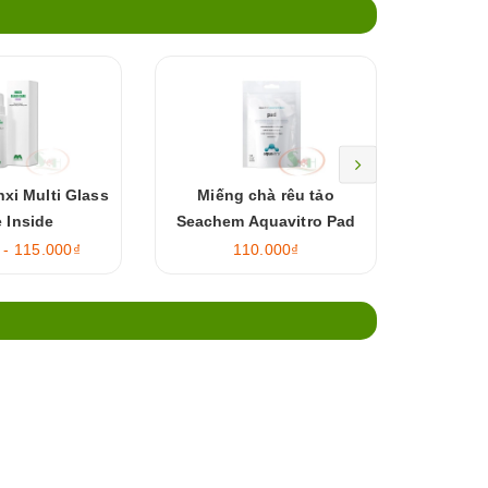
xi Multi Glass
Miếng chà rêu tảo
Dao cạo
 Inside
Seachem Aquavitro Pad
Q, X3
 - 115.000₫
110.000₫
115.0