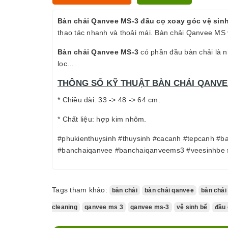
Bàn chải Qanvee MS-3 đầu cọ xoay góc vệ sin
thao tác nhanh và thoải mái. Bàn chải Qanvee MS 
Bàn chải Qanvee MS-3
có phần đầu bàn chải là nh
lọc...
THÔNG SỐ KỸ THUẬT BÀN CHẢI QANVEE
* Chiều dài: 33 -> 48 -> 64 cm.
* Chất liệu: hợp kim nhôm.
#phukienthuysinh #thuysinh #cacanh #tepcanh #
#banchaiqanvee #banchaiqanveems3 #veesinhbe 
Tags tham khảo:
bàn chải
bàn chải qanvee
bàn chải
cleaning
qanvee ms 3
qanvee ms-3
vệ sinh bể
đầu 