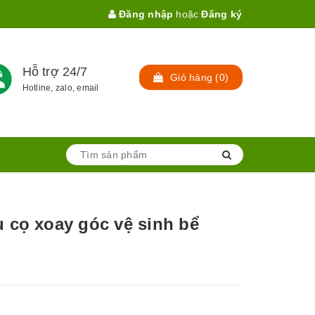
Đăng nhập
hoặc
Đăng ký
Hỗ trợ 24/7
Giỏ hàng
(
0
)
Hotline, zalo, email
 cọ xoay góc vệ sinh bể