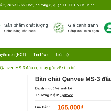
ố 2, cư xá Bình Thới, phường 8, quận 11, TP Hồ Chí Minh,
Sản phẩm chất lượng
Giá cạnh tranh
Chính hãng, bảo hành
Công khai, minh bạch
uyến mãi (HOT)
Tin tức
Liên hệ
 Qanvee MS-3 đầu cọ xoay góc vệ sinh bể
Bàn chải Qanvee MS-3 đầu
Danh mục:
Vệ sinh bể
Thương hiệu:
Qanvee
165.000₫
Giá bán: