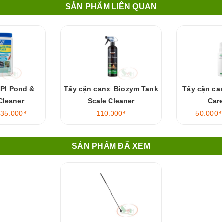
SẢN PHẨM LIÊN QUAN
API Pond &
Tẩy cặn canxi Biozym Tank
Tẩy cặn can
 Cleaner
Scale Cleaner
Care
535.000₫
110.000₫
50.000₫
SẢN PHẨM ĐÃ XEM