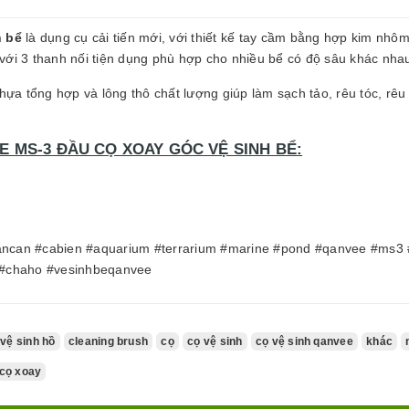
h bể
là dụng cụ cải tiến mới, với thiết kế tay cầm bằng hợp kim nhô
với 3 thanh nối tiện dụng phù hợp cho nhiều bể có độ sâu khác nha
ựa tổng hợp và lông thô chất lượng giúp làm sạch tảo, rêu tóc, rêu
 MS-3 ĐẦU CỌ XOAY GÓC VỆ SINH BỂ:
bancan #cabien #aquarium #terrarium #marine #pond #qanvee #ms
#chaho #vesinhbeqanvee
 vệ sinh hồ
cleaning brush
cọ
cọ vệ sinh
cọ vệ sinh qanvee
khác
cọ xoay