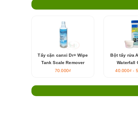
Tẩy cặn canxi Dr+ Wipe
Bột tẩy rửa 
Tank Scale Remover
Waterfall
70.000₫
40.000₫ - 