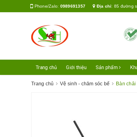
Phone/Zalo:
0989691357
Địa chỉ
:
85 đường s
Trang chủ
Giới thiệu
Sản phẩm
Kh
Trang chủ
Vệ sinh - chăm sóc bể
Bàn chải