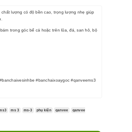
m chất lượng có độ bền cao, trọng lượng nhẹ giúp
u.
 bám trong góc bể cá hoặc trên lũa, đá, san hô, bộ
3 #banchaivesinhbe #banchaixoaygoc #qanveems3
ms3
ms 3
ms-3
phụ kiện
qanvee
qanvee