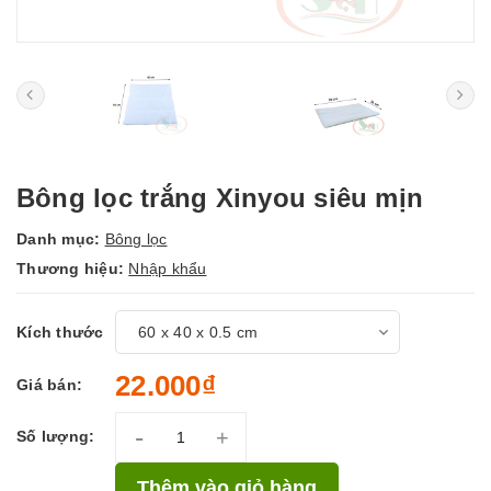
Bông lọc trắng Xinyou siêu mịn
Danh mục:
Bông lọc
Thương hiệu:
Nhập khẩu
Kích thước
22.000₫
Giá bán:
-
+
Số lượng:
Thêm vào giỏ hàng