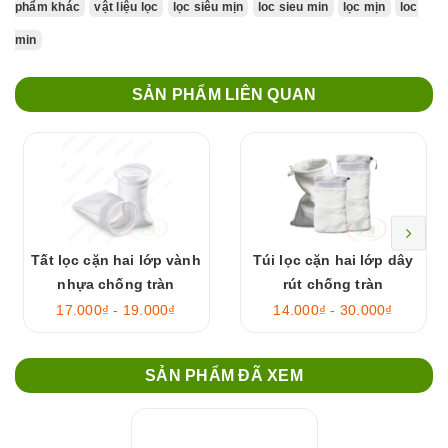
phẩm khác
vật liệu lọc
lọc siêu mịn
loc sieu min
lọc mịn
loc
min
SẢN PHẨM LIÊN QUAN
Tất lọc cặn hai lớp vành
Túi lọc cặn hai lớp dây
nhựa chống tràn
rút chống tràn
17.000₫ - 19.000₫
14.000₫ - 30.000₫
SẢN PHẨM ĐÃ XEM