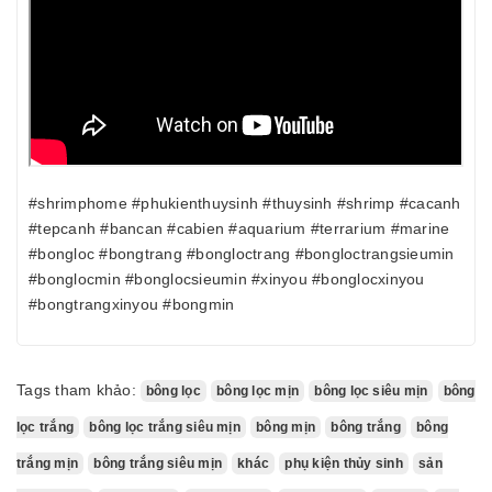
#shrimphome #phukienthuysinh #thuysinh #shrimp #cacanh
#tepcanh #bancan #cabien #aquarium #terrarium #marine
#bongloc #bongtrang #bongloctrang #bongloctrangsieumin
#bonglocmin #bonglocsieumin #xinyou #bonglocxinyou
#bongtrangxinyou #bongmin
Tags tham khảo:
bông lọc
bông lọc mịn
bông lọc siêu mịn
bông
lọc trắng
bông lọc trắng siêu mịn
bông mịn
bông trắng
bông
trắng mịn
bông trắng siêu mịn
khác
phụ kiện thủy sinh
sản