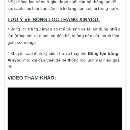
* Đặt bông lọc trắng ở giai đoạn cuối của hệ thống lọc để
lọc sạch các loại bụi, cặn li ti lơ lửng còn sót lại trong nước.
LƯU Ý VỀ BÔNG LỌC TRẮNG XINYOU:
* Bông lọc trắng Xinyou có thể vệ sinh và tái sử dụng nhiều
lần (dùng vòi xịt mạnh và để khô, không nên vắt mạnh làm
giãn sợi bông).
* Khuyến cáo định kỳ kiểm tra và thay thế
Bông lọc trắng
Xinyou
mới khi cần thiết để hệ thống lọc luôn đạt hiệu quả
tốt.
VIDEO THAM KHẢO: