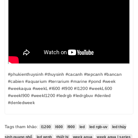
#phukienthuysinh #thuysinh #cacanh #tepcanh #bancan
#cabien #aquarium #terrarium #marine #pond #week
#weekaqua #weekL #l600 #l900 #l1200 #weekL600
#weekl900 #weekl1200 #ledrgb #ledrgbuv #denled
#denledweek
Tags tham khảo:
l1200
l600
l900
led
led rgb-uv
led thủy
sinh quang phổ
led wrgb
thiết bị
week aqua
week aqua l series