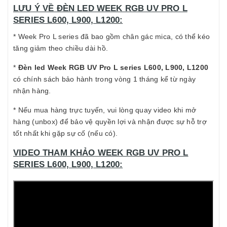
LƯU Ý VỀ ĐÈN LED WEEK RGB UV PRO L
SERIES L600, L900, L1200:
* Week Pro L series đã bao gồm chân gác mica, có thể kéo
tăng giảm theo chiều dài hồ.
*
Đèn led Week RGB UV Pro L series L600, L900, L1200
có chính sách bảo hành trong vòng 1 tháng kể từ ngày
nhận hàng.
* Nếu mua hàng trực tuyến, vui lòng quay video khi mở
hàng (unbox) để bảo vệ quyền lợi và nhận được sự hỗ trợ
tốt nhất khi gặp sự cố (nếu có).
VIDEO THAM KHẢO WEEK RGB UV PRO L
SERIES L600, L900, L1200: