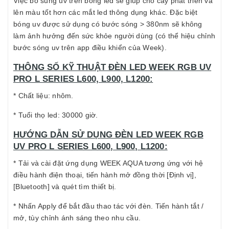
Việc bổ sung uv trên bóng led sẽ giúp cho cây phát triển và
lên màu tốt hơn các mắt led thông dụng khác. Đặc biệt
bóng uv được sử dụng có bước sóng > 380nm sẽ không
làm ảnh hưởng đến sức khỏe người dùng (có thể hiệu chỉnh
bước sóng uv trên app điều khiển của Week).
THÔNG SỐ KỸ THUẬT ĐÈN LED WEEK RGB UV
PRO L SERIES L600, L900, L1200:
* Chất liệu: nhôm.
* Tuổi thọ led: 30000 giờ.
HƯỚNG DẪN SỬ DỤNG ĐÈN LED WEEK RGB
UV PRO L SERIES L600, L900, L1200:
* Tải và cài đặt ứng dụng WEEK AQUA tương ứng với hệ
điều hành điện thoại, tiến hành mở đồng thời [Định vị],
[Bluetooth] và quét tìm thiết bị.
* Nhấn Apply để bắt đầu thao tác với đèn. Tiến hành tắt /
mở, tùy chỉnh ánh sáng theo nhu cầu.