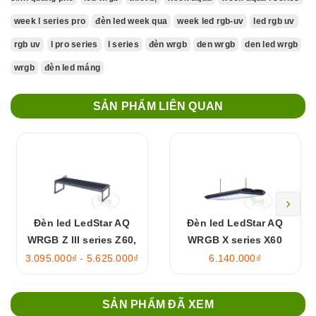
week l series pro
đèn led week qua
week led rgb-uv
led rgb uv
rgb uv
l pro series
l series
đèn wrgb
den wrgb
den led wrgb
wrgb
đèn led máng
SẢN PHẨM LIÊN QUAN
Đèn led LedStar AQ
Đèn led LedStar AQ
WRGB Z III series Z60,
WRGB X series X60
Z90, Z120, Z150
3.095.000₫ - 5.625.000₫
6.140.000₫
SẢN PHẨM ĐÃ XEM