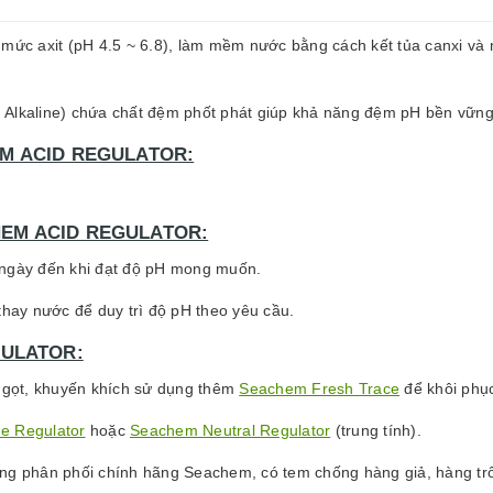
mức axit (pH 4.5 ~ 6.8), làm mềm nước bằng cách kết tủa canxi và ma
 Alkaline) chứa chất đệm phốt phát giúp khả năng đệm pH bền vữn
M ACID REGULATOR:
EM ACID REGULATOR:
 ngày đến khi đạt độ pH mong muốn.
thay nước để duy trì độ pH theo yêu cầu.
GULATOR:
 ngọt, khuyến khích sử dụng thêm
Seachem Fresh Trace
để khôi phục
e Regulator
hoặc
Seachem Neutral Regulator
(trung tính).
g phân phối chính hãng Seachem, có tem chống hàng giả, hàng trôi