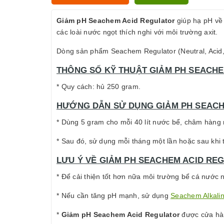
Giảm pH Seachem Acid Regulator
giúp hạ pH về 
các loài nước ngọt thích nghi với môi trường axit.
Dòng sản phẩm Seachem Regulator (Neutral, Acid,
THÔNG SỐ KỸ THUẬT GIẢM PH SEACHE
* Quy cách: hủ 250 gram.
HƯỚNG DẪN SỬ DỤNG GIẢM PH SEACH
* Dùng 5 gram cho mỗi 40 lít nước bể, châm hàng
* Sau đó, sử dụng mỗi tháng một lần hoặc sau khi 
LƯU Ý VỀ GIẢM PH SEACHEM ACID RE
* Để cải thiện tốt hơn nữa môi trường bể cá nước
* Nếu cần tăng pH mạnh, sử dụng
Seachem Alkalin
*
Giảm pH Seachem Acid Regulator
được cửa hàn