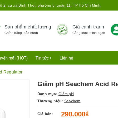
ố 2, cư xá Bình Thới, phường 8, quận 11, TP Hồ Chí Minh,
Sản phẩm chất lượng
Giá cạnh tranh
Chính hãng, bảo hành
Công khai, minh bạch
uyến mãi (HOT)
Tin tức
Liên hệ
d Regulator
Giảm pH Seachem Acid Re
Danh mục:
Giảm pH
Thương hiệu:
Seachem
290.000₫
Giá bán: