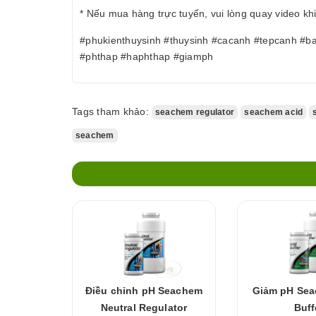
* Nếu mua hàng trực tuyến, vui lòng quay video kh
#phukienthuysinh #thuysinh #cacanh #tepcanh #b
#phthap #haphthap #giamph
Tags tham khảo:
seachem regulator
seachem acid
seachem
Điều chỉnh pH Seachem
Giảm pH Sea
Neutral Regulator
Buff