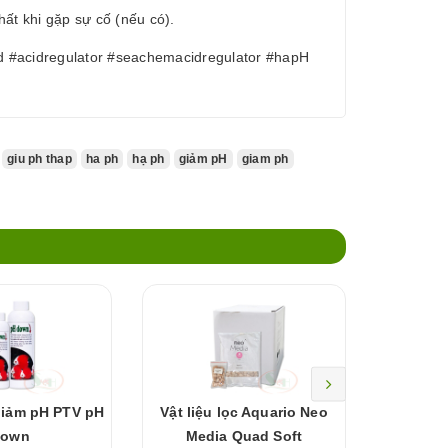
ất khi gặp sự cố (nếu có).
d #acidregulator #seachemacidregulator #hapH
giu ph thap
ha ph
hạ ph
giảm pH
giam ph
giảm pH PTV pH
Vật liệu lọc Aquario Neo
Viên n
Down
Media Quad Soft
Tormec