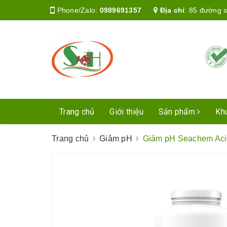
Phone/Zalo:
0989691357
Địa chỉ
:
85 đường s
Trang chủ
Giới thiệu
Sản phẩm
Kh
Trang chủ
Giảm pH
Giảm pH Seachem Aci