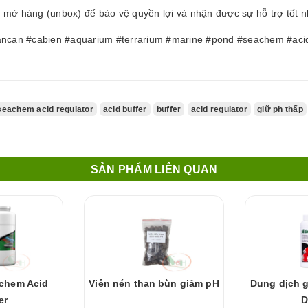
i mở hàng (unbox) để bảo vệ quyền lợi và nhận được sự hỗ trợ tốt nh
ancan #cabien #aquarium #terrarium #marine #pond #seachem #aci
seachem acid regulator
acid buffer
buffer
acid regulator
giữ ph thấp
SẢN PHẨM LIÊN QUAN
chem Acid
Viên nén than bùn giảm pH
Dung dịch 
er