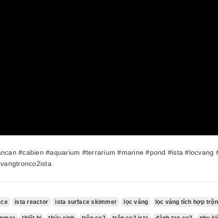
ancan #cabien #aquarium #terrarium #marine #pond #ista #locvang
cvangtronco2ista
ace
ista reactor
ista surface skimmer
lọc váng
lọc váng tích hợp trộ
immer
thiết bị
thủy sinh
trộn co2
trộn co2 ista
đánh tan co2
phụ ki