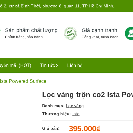
ố 2, cư xá Bình Thới, phường 8, quận 11, TP Hồ Chí Minh,
Sản phẩm chất lượng
Giá cạnh tranh
Chính hãng, bảo hành
Công khai, minh bạch
uyến mãi (HOT)
Tin tức
Liên hệ
 Ista Powered Surface
Lọc váng trộn co2 Ista P
Danh mục:
Lọc váng
Thương hiệu:
Ista
395.000₫
Giá bán: