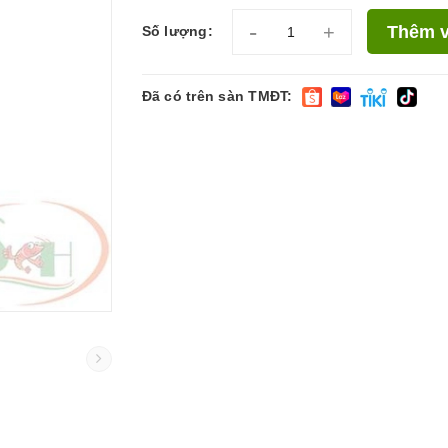
-
+
Thêm v
Số lượng:
Đã có trên sàn TMĐT: