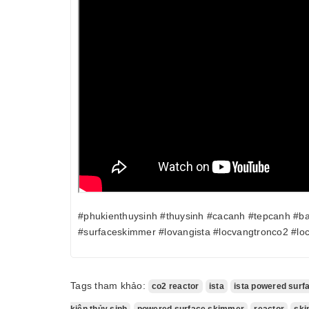
#phukienthuysinh #thuysinh #cacanh #tepcanh #b
#surfaceskimmer #lovangista #locvangtronco2 #lo
Tags tham khảo:
co2 reactor
ista
ista powered surf
kiện thủy sinh
powered surface skimmer
reactor
sk