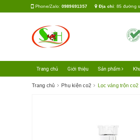
Phone/Zalo:
0989691357
Địa chỉ
:
85 đường s
Trang chủ
Giới thiệu
Sản phẩm
Kh
Trang chủ
Phụ kiện co2
Lọc váng trộn co2