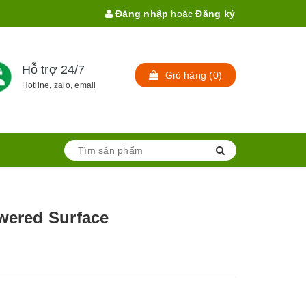
Đăng nhập
hoặc
Đăng ký
Hỗ trợ 24/7
Giỏ hàng
(
0
)
Hotline, zalo, email
owered Surface