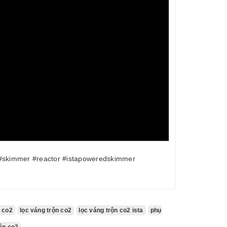
 #skimmer #reactor #istapoweredskimmer
n co2
lọc váng trộn co2
lọc váng trộn co2 ista
phụ
ện co2