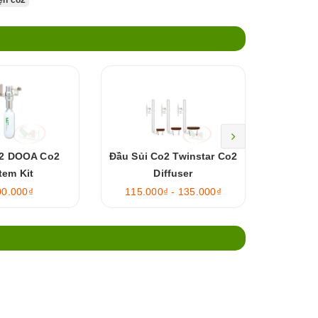
o2 DOOA Co2
Đầu Sủi Co2 Twinstar Co2
Ebi-VN 
tem Kit
Diffuser
00.000₫
115.000₫ - 135.000₫
65.0