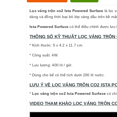
Lọc váng trộn co2 Ista Powered Surface
là lọc 
dàng và đồng thời loại bỏ lớp váng dầu trên bề mặ
Ista Powered Surface
có thể điều chỉnh được lưu
THÔNG SỐ KỸ THUẬT LỌC VÁNG TRỘN 
* Kích thước: 5 x 4.2 x 11.7 cm.
* Công suất: 4W.
* Lưu lượng: 400 lít / giờ.
* Dùng cho bể có thể tích dưới 200 lít nước.
LƯU Ý VỀ LỌC VÁNG TRỘN CO2 ISTA 
*
Lọc váng trộn co2 Ista Powered Surface
có chí
VIDEO THAM KHẢO LỌC VÁNG TRỘN CO