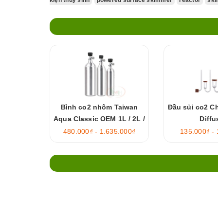
Bình co2 nhôm Taiwan
Đầu sủi co2 C
Aqua Classic OEM 1L / 2L /
Diffu
4L rỗng
480.000₫ - 1.635.000₫
135.000₫ -