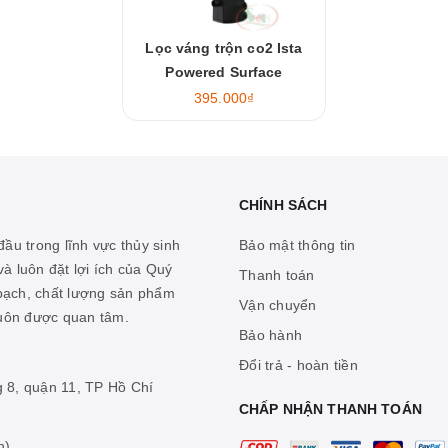
Lọc váng trộn co2 Ista
Powered Surface
395.000₫
CHÍNH SÁCH
ầu trong lĩnh vực thủy sinh
Bảo mật thông tin
à luôn đặt lợi ích của Quý
Thanh toán
 bạch, chất lượng sản phẩm
Vận chuyển
luôn được quan tâm.
Bảo hành
Đổi trả - hoàn tiền
g 8, quận 11, TP Hồ Chí
CHẤP NHẬN THANH TOÁN
n)