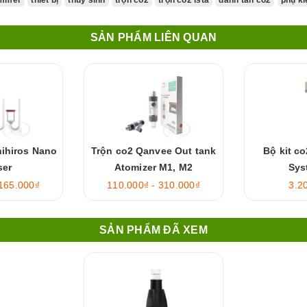
SẢN PHẨM LIÊN QUAN
hihiros Nano
Trộn co2 Qanvee Out tank
Bộ kit c
ser
Atomizer M1, M2
Sys
 165.000₫
110.000₫ - 310.000₫
3.2
SẢN PHẨM ĐÃ XEM