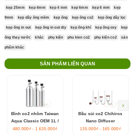
kẹp 25mm
kẹp 4mm
kẹp 4 mm
kẹp 6mm
kẹp 6 mm
kẹp
9mm
kẹp dây ống mềm
kẹp ống
kẹp ống co2
kẹp ống dây lọc
kẹp ống in out
kẹp ống in out diy
kẹp ống khí
kẹp ống oxy
kẹp
ống thay nước
khác
phụ kiện
phu kien co2
phụ kiện co2
sản
phẩm khác
SẢN PHẨM LIÊN QUAN
Bình co2 nhôm Taiwan
Đầu sủi co2 Chihiros
Aqua Classic OEM 1L /
Nano Diffuser
2L / 4L rỗng
480.000₫ - 1.635.000₫
135.000₫ - 165.000₫