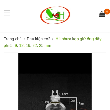
0
Trang chủ
Phụ kiện co2
Hít nhựa kẹp giữ ống dây
phi 5, 9, 12, 16, 22, 25 mm