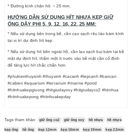
* Đường kính chân hít: ~ 25 mm.
HƯỚNG DẪN SỬ DỤNG HÍT NHỰA KẸP GIỮ
ỐNG DÂY PHI 5, 9, 12, 16, 22, 25 MM:
* Nếu sử dụng bên trong bể, cần cạo sạch rêu tảo bám kính
tại vị trí dự định hít kẹp.
* Nếu sử dụng hít bên ngoài hồ, cần lau sạch bụi bám tại bề
mặt dự định hít, thấm một ít nước vào bề mặt cần cố định
để tăng lực hít chắc chắn hơn.
#phukienthuysinh #thuysinh #cacanh #tepcanh #bancan
#cabien #aquarium #terrarium #marine #pond
#hitnhuakepgiuong #hitgiudayoxy #hitgiudayco2 #hitnhua
#hitnhuakepong #hitnhuakepday
Tags tham khảo:
giữ ống co2
giữ ống oxy
hít nhựa
hít nhựa
kẹp ống
hít ống
kẹp 12mm
kẹp 16mm
kẹp 19mm
kẹp 22mm