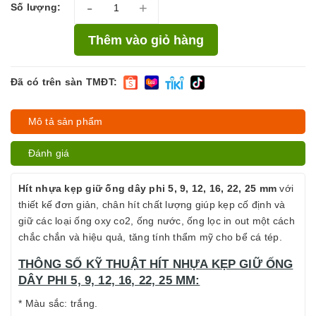
-
+
Số lượng:
Thêm vào giỏ hàng
Đã có trên sàn TMĐT:
Mô tả sản phẩm
Đánh giá
Hít nhựa kẹp giữ ống dây phi 5, 9, 12, 16, 22, 25 mm
với
thiết kế đơn giản, chân hít chất lượng giúp kẹp cố định và
giữ các loại ống oxy co2, ống nước, ống lọc in out một cách
chắc chắn và hiệu quả, tăng tính thẩm mỹ cho bể cá tép.
THÔNG SỐ KỸ THUẬT HÍT NHỰA KẸP GIỮ ỐNG
DÂY PHI 5, 9, 12, 16, 22, 25 MM:
* Màu sắc: trắng.