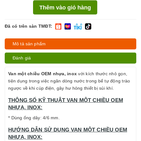
Thêm vào giỏ hàng
Đã có trên sàn TMĐT:
Mô tả sản phẩm
Đánh giá
Van một chiều OEM nhựa, inox
với kích thước nhỏ gọn,
tiện dụng trong việc ngăn dòng nước trong bể tự động trào
ngược về khi cúp điện, gây hư hỏng thiết bị sủi khí.
THÔNG SỐ KỸ THUẬT VAN MỘT CHIỀU OEM
NHỰA, INOX:
* Dùng ống dây: 4/6 mm.
HƯỚNG DẪN SỬ DỤNG VAN MỘT CHIỀU OEM
NHỰA, INOX: