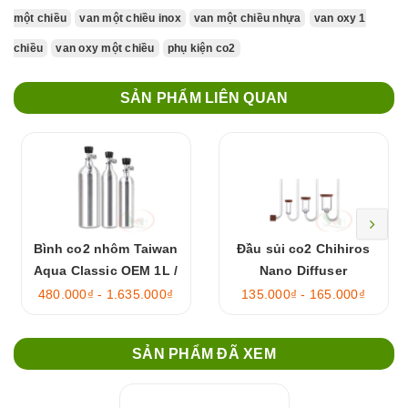
một chiều
van một chiều inox
van một chiều nhựa
van oxy 1
chiều
van oxy một chiều
phụ kiện co2
SẢN PHẨM LIÊN QUAN
Bình co2 nhôm Taiwan
Đầu sủi co2 Chihiros
Aqua Classic OEM 1L /
Nano Diffuser
2L / 4L rỗng
480.000₫ - 1.635.000₫
135.000₫ - 165.000₫
SẢN PHẨM ĐÃ XEM