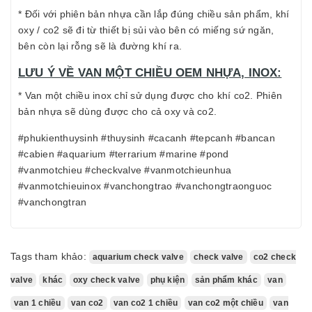
* Đối với phiên bản nhựa cần lắp đúng chiều sản phẩm, khí
oxy / co2 sẽ đi từ thiết bị sủi vào bên có miếng sứ ngăn,
bên còn lại rỗng sẽ là đường khí ra.
LƯU Ý VỀ VAN MỘT CHIỀU OEM NHỰA, INOX:
* Van một chiều inox chỉ sử dụng được cho khí co2. Phiên
bản nhựa sẽ dùng được cho cả oxy và co2.
#phukienthuysinh #thuysinh #cacanh #tepcanh #bancan
#cabien #aquarium #terrarium #marine #pond
#vanmotchieu #checkvalve #vanmotchieunhua
#vanmotchieuinox #vanchongtrao #vanchongtraonguoc
#vanchongtran
Tags tham khảo:
aquarium check valve
check valve
co2 check
valve
khác
oxy check valve
phụ kiện
sản phẩm khác
van
van 1 chiều
van co2
van co2 1 chiều
van co2 một chiều
van