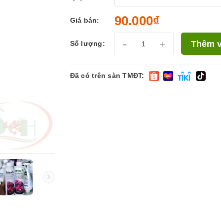
90.000₫
Giá bán:
-
+
Thêm v
Số lượng:
Đã có trên sàn TMĐT: