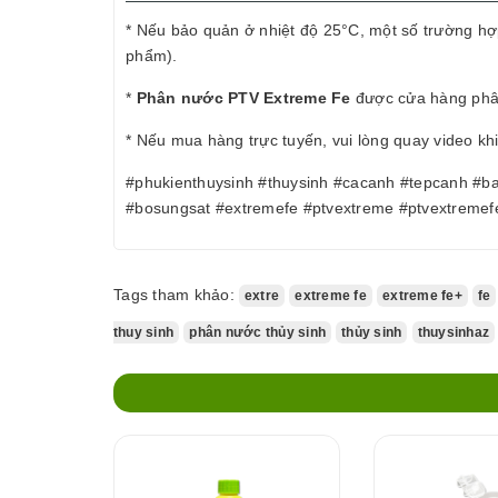
* Nếu bảo quản ở nhiệt độ 25°C, một số trường hợ
phẩm).
*
Phân nước PTV Extreme Fe
được cửa hàng phân
* Nếu mua hàng trực tuyến, vui lòng quay video kh
#phukienthuysinh #thuysinh #cacanh #tepcanh #b
#bosungsat #extremefe #ptvextreme #ptvextremef
Tags tham khảo:
extre
extreme fe
extreme fe+
fe
thuy sinh
phân nước thủy sinh
thủy sinh
thuysinhaz