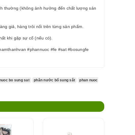
bình thường (không ảnh hưởng đến chất lượng sản
g giả, hàng trôi nổi trên từng sản phẩm.
ất khi gặp sự cố (nếu có).
phamthanhvan #phannuoc #fe #sat #bosungfe
nuoc bo sung sat
phân nước bổ sung sắt
phan nuoc