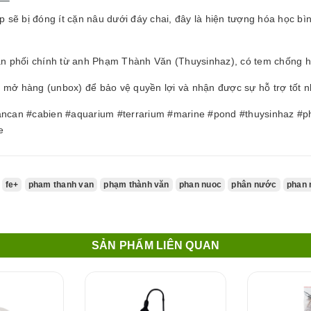
p sẽ bị đóng ít cặn nâu dưới đáy chai, đây là hiện tượng hóa học 
 phối chính từ anh Phạm Thành Văn (Thuysinhaz), có tem chống hàn
i mở hàng (unbox) để bảo vệ quyền lợi và nhận được sự hỗ trợ tốt nh
ancan #cabien #aquarium #terrarium #marine #pond #thuysinhaz #
e
fe+
pham thanh van
phạm thành văn
phan nuoc
phân nước
phan 
SẢN PHẨM LIÊN QUAN