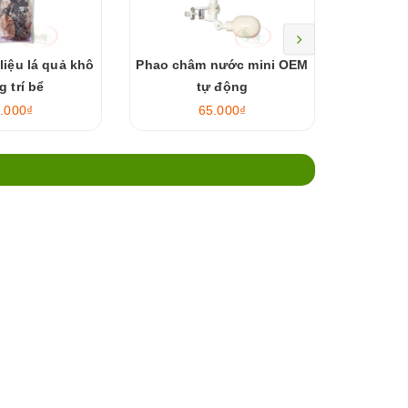
liệu lá quả khô
Phao châm nước mini OEM
Kẹp mica
g trí bể
tự động
n
.000₫
65.000₫
27.0