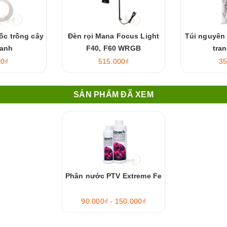
ốc trồng cây
Đèn rọi Mana Focus Light
Túi nguyên 
canh
F40, F60 WRGB
tran
00₫
515.000₫
35
SẢN PHẨM ĐÃ XEM
Phân nước PTV Extreme Fe
90.000₫ - 150.000₫