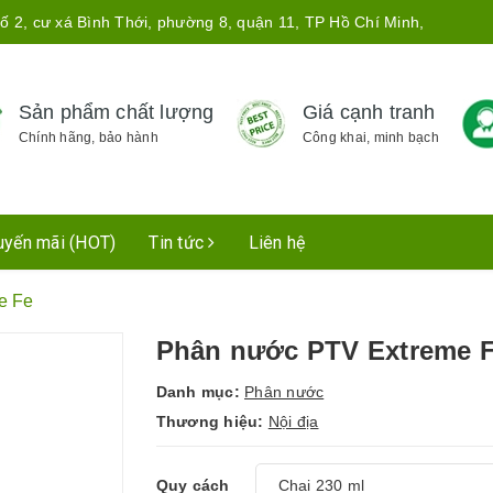
ố 2, cư xá Bình Thới, phường 8, quận 11, TP Hồ Chí Minh,
Sản phẩm chất lượng
Giá cạnh tranh
Chính hãng, bảo hành
Công khai, minh bạch
uyến mãi (HOT)
Tin tức
Liên hệ
e Fe
Phân nước PTV Extreme 
Danh mục:
Phân nước
Thương hiệu:
Nội địa
Quy cách