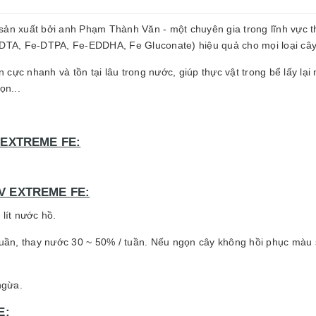
ản xuất bởi anh Phạm Thành Văn - một chuyên gia trong lĩnh vực thủ
EDTA, Fe-DTPA, Fe-EDDHA, Fe Gluconate) hiệu quả cho mọi loại cây 
ực nhanh và tồn tại lâu trong nước, giúp thực vật trong bể lấy lại m
ọn...
EXTREME FE:
 EXTREME FE:
lít nước hồ.
 / tuần, thay nước 30 ~ 50% / tuần. Nếu ngọn cây không hồi phục màu
ngừa.
E: