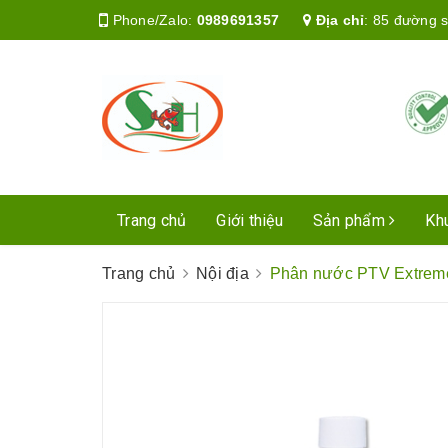
Phone/Zalo:
0989691357
Địa chỉ
:
85 đường s
Trang chủ
Giới thiệu
Sản phẩm
Kh
Trang chủ
Nội địa
Phân nước PTV Extrem