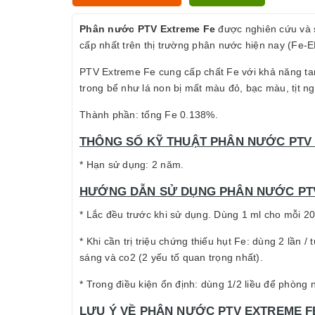
Phân nước PTV Extreme Fe
được nghiên cứu và s
cấp nhất trên thị trường phân nước hiện nay (Fe-
PTV Extreme Fe cung cấp chất Fe với khả năng tan c
trong bể như lá non bị mất màu đỏ, bạc màu, tịt ng
Thành phần: tổng Fe 0.138%.
THÔNG SỐ KỸ THUẬT PHÂN NƯỚC PTV 
* Hạn sử dụng: 2 năm.
HƯỚNG DẪN SỬ DỤNG PHÂN NƯỚC PTV
* Lắc đều trước khi sử dụng. Dùng 1 ml cho mỗi 20 
* Khi cần trị triệu chứng thiếu hụt Fe: dùng 2 lần
sáng và co2 (2 yếu tố quan trọng nhất).
* Trong điều kiện ổn định: dùng 1/2 liều để phòng 
LƯU Ý VỀ PHÂN NƯỚC PTV EXTREME F