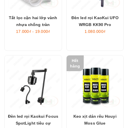
Tất lọc cặn hai lớp vành
Đèn led rọi KaoKui UFO
nhựa chống tràn
WRGB KK90 Pro
17.000₫ - 19.000₫
1.080.000₫
Hết
hàng
Đèn led rọi Kaokui Focus
Keo xịt dán rêu Houyi
SpotLight tiêu cự
Moss Glue