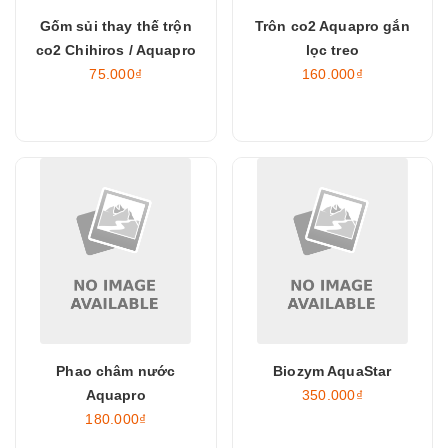
Gốm sủi thay thế trộn
Trôn co2 Aquapro gắn
co2 Chihiros / Aquapro
lọc treo
75.000₫
160.000₫
Phao châm nước
Biozym AquaStar
Aquapro
350.000₫
180.000₫