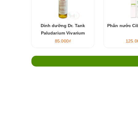
Dinh dưỡng Dr. Tank
Phân nước Cib
Paludarium Vivarium
Nutrient
85.000₫
125.0