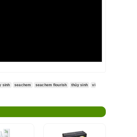
y sinh
seachem
seachem flourish
thủy sinh
vi