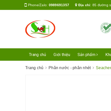
Phone/Zalo:
0989691357
Địa chỉ
:
85 đường s
Trang chủ
Giới thiệu
Sản phẩm
Kh
Trang chủ
Phân nước - phân nhét
Seachem