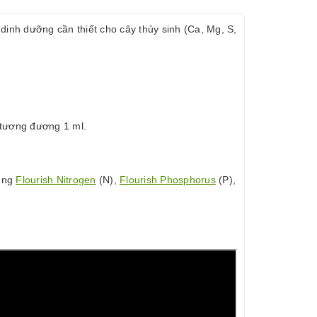
dinh dưỡng cần thiết cho cây thủy sinh (Ca, Mg, S,
ẽ tương đương 1 ml.
dụng
Flourish Nitrogen
(N),
Flourish Phosphorus
(P),