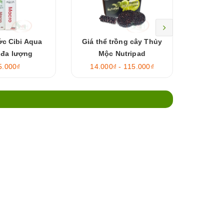
c Cibi Aqua
Giá thể trồng cây Thủy
ADA Ama
 đa lượng
Mộc Nutripad
5.000₫
14.000₫ - 115.000₫
25.0