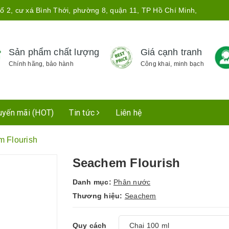
ố 2, cư xá Bình Thới, phường 8, quận 11, TP Hồ Chí Minh,
Sản phẩm chất lượng
Giá cạnh tranh
Chính hãng, bảo hành
Công khai, minh bạch
uyến mãi (HOT)
Tin tức
Liên hệ
 Flourish
Seachem Flourish
Danh mục:
Phân nước
Thương hiệu:
Seachem
Quy cách