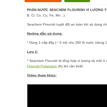
PHÂN NƯỚC SEACHEM FLOURISH VI LƯỢNG 
B, Cl, Co, Cu, Fe, Mn...).
Seachem Flourish tuyệt đối an toàn khi sử dụng ch
Hướng dẫn sử dụng:
* Dùng 1 nắp đầy (~ 5 ml) cho 250 lít nước (dùng 1
Lưu ý:
* Seachem Flourish là tổng hợp vi lượng và một í
Flourish Potassium
(K) khi cần thiết.
Video tham khảo: