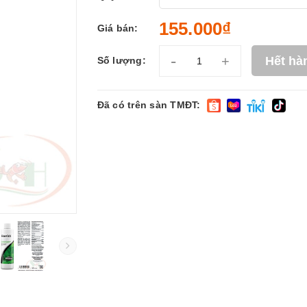
155.000₫
Giá bán:
-
+
Hết hà
Số lượng:
Đã có trên sàn TMĐT: