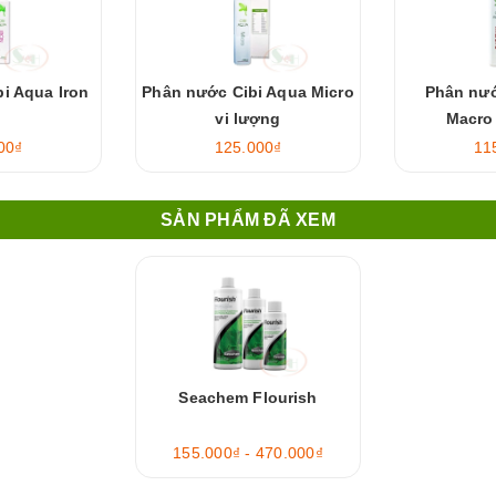
i Aqua Iron
Phân nước Cibi Aqua Micro
Phân nướ
vi lượng
Macro
00₫
125.000₫
11
SẢN PHẨM ĐÃ XEM
Seachem Flourish
155.000₫ - 470.000₫