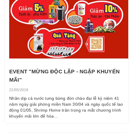
EVENT "MỪNG ĐỘC LẬP - NGẬP KHUYẾN
MÃI"
22/05/2019
Nhân dịp cả nước tưng bừng đón chào đại lễ kỷ niệm 41
năm ngày giải phóng miền Nam 30/04 và ngày quốc tế lao
động 01/05, Shrimp Home trân trọng ra mắt chương trình
khuyến mãi lớn để hòa...