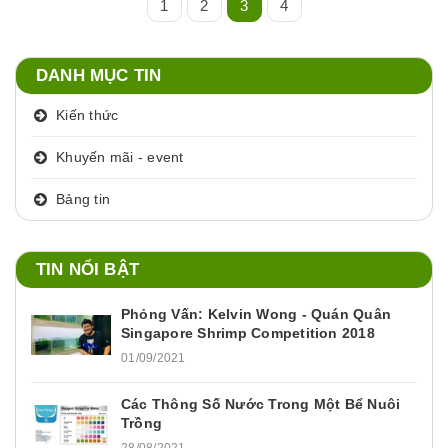
1
2
3
4
DANH MỤC TIN
Kiến thức
Khuyến mãi - event
Bảng tin
TIN NỔI BẬT
Phỏng Vấn: Kelvin Wong - Quán Quân
Singapore Shrimp Competition 2018
01/09/2021
Các Thông Số Nước Trong Một Bể Nuôi
Trồng
28/08/2021