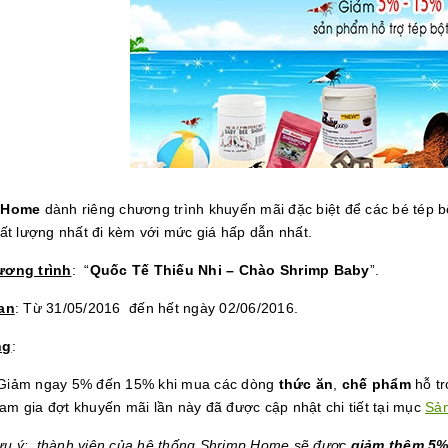
 Home
dành riêng chương trình khuyến mãi đặc biệt để các bé tép 
hất lượng nhất đi kèm với mức giá hấp dẫn nhất.
ương trình
: “
Quốc Tế Thiếu Nhi – Chào Shrimp Baby
”.
an
: Từ 31/05/2016 đến hết ngày 02/06/2016.
ng
:
 Giảm ngay 5% đến 15% khi mua các dòng
thức ăn
,
chế phẩm
hỗ tr
am gia đợt khuyến mãi lần này đã được cập nhật chi tiết tại mục
Sả
ưu ý:
thành viên của hệ thống Shrimp Home sẽ được
giảm thêm 5