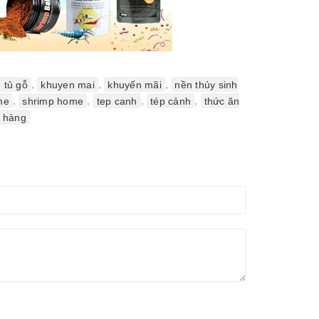
 tủ gỗ
,
khuyen mai
,
khuyến mãi
,
nền thủy sinh
me
,
shrimp home
,
tep canh
,
tép cảnh
,
thức ăn
h hàng