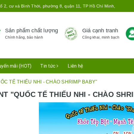
ố 2, cư xá Bình Thới, phường 8, quận 11, TP Hồ Chí Minh,
Sản phẩm chất lượng
Giá cạnh tranh
Chính hãng, bảo hành
Công khai, minh bạch
uyến mãi (HOT)
Tin tức
Liên hệ
ỐC TẾ THIẾU NHI - CHÀO SHRIMP BABY"
NT "QUỐC TẾ THIẾU NHI - CHÀO SHR