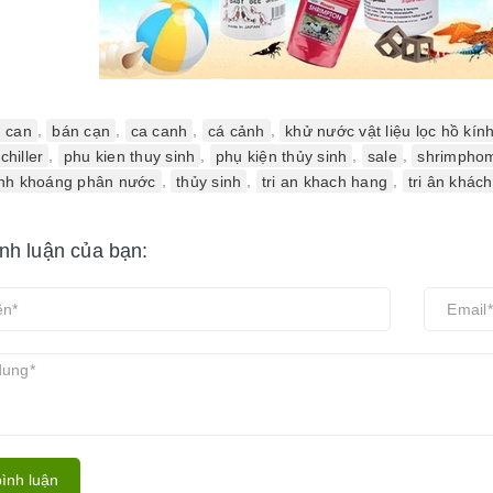
 can
,
bán cạn
,
ca canh
,
cá cảnh
,
khử nước vật liệu lọc hồ kính
chiller
,
phu kien thuy sinh
,
phụ kiện thủy sinh
,
sale
,
shrimpho
sinh khoáng phân nước
,
thủy sinh
,
tri an khach hang
,
tri ân khác
ình luận của bạn:
ình luận