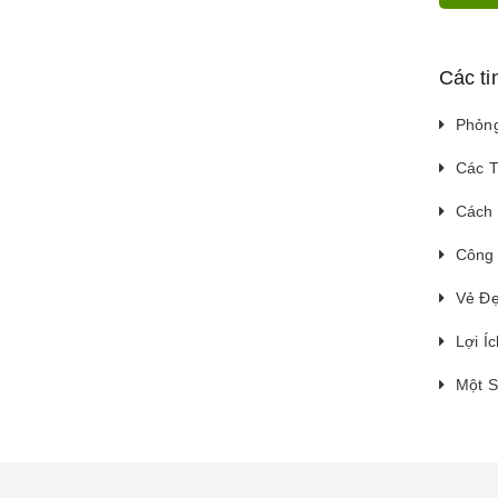
Các ti
Phỏng
Các T
Cách
Công 
Vẻ Đẹ
Lợi Í
Một S