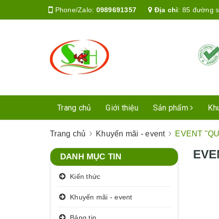
Phone/Zalo:
0989691357
Địa chỉ
:
85 đường s
Trang chủ
Giới thiệu
Sản phẩm
Kh
Trang chủ
Khuyến mãi - event
EVENT "QU
EVE
DANH MỤC TIN
Kiến thức
Khuyến mãi - event
Bảng tin