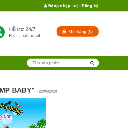
Đăng nhập
hoặc
Đăng ký
Hỗ trợ 24/7
Giỏ hàng
(
0
)
Hotline, zalo, email
IMP BABY"
- 22/05/2019