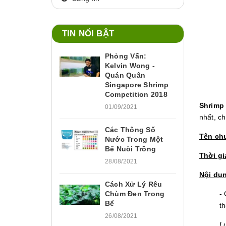
TIN NỔI BẬT
Phỏng Vấn:
Kelvin Wong -
Quán Quân
Singapore Shrimp
Competition 2018
Shrimp
01/09/2021
nhất, c
Các Thông Số
Tên ch
Nước Trong Một
Bể Nuôi Trồng
Thời gi
28/08/2021
Nội du
Cách Xử Lý Rêu
Chùm Đen Trong
-
Bể
th
26/08/2021
L