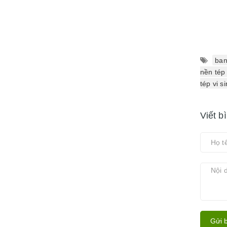
ban
nền tép 
tép vi 
Viết b
Gửi b