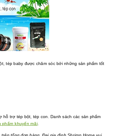
bột, tép baby được chăm sóc bởi những sản phẩm tốt
ợ hỗ trợ tép bột, tép con. Danh sách các sản phẩm
n phẩm khuyến mãi
.
%
trên tổng đơn hàng. Đại gia đình Shrimp Home vui