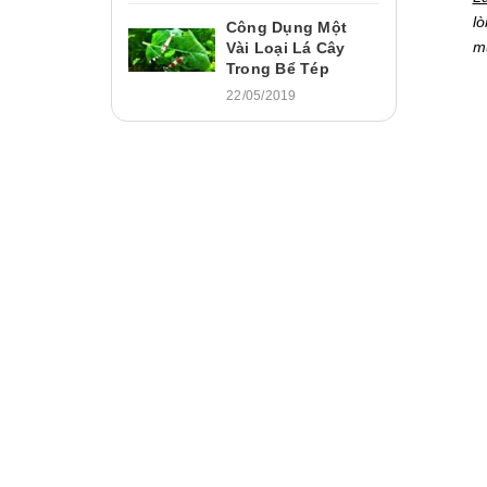
l
Công Dụng Một
m
Vài Loại Lá Cây
Trong Bể Tép
22/05/2019