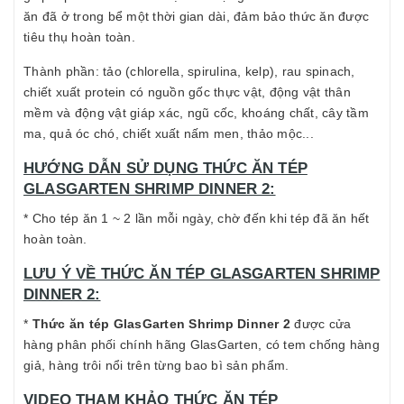
ăn đã ở trong bể một thời gian dài, đảm bảo thức ăn được
tiêu thụ hoàn toàn.
Thành phần: tảo (chlorella, spirulina, kelp), rau spinach,
chiết xuất protein có nguồn gốc thực vật, động vật thân
mềm và động vật giáp xác, ngũ cốc, khoáng chất, cây tầm
ma, quả óc chó, chiết xuất nấm men, thảo mộc...
HƯỚNG DẪN SỬ DỤNG THỨC ĂN TÉP
GLASGARTEN SHRIMP DINNER 2:
* Cho tép ăn 1 ~ 2 lần mỗi ngày, chờ đến khi tép đã ăn hết
hoàn toàn.
LƯU Ý VỀ THỨC ĂN TÉP GLASGARTEN SHRIMP
DINNER 2:
*
Thức ăn tép GlasGarten Shrimp Dinner 2
được cửa
hàng phân phối chính hãng GlasGarten, có tem chống hàng
giả, hàng trôi nổi trên từng bao bì sản phẩm.
VIDEO THAM KHẢO THỨC ĂN TÉP