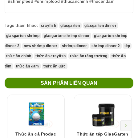
#shrimpfeed #shrimpfood #thucanchinh #thucandam
Tags tham khảo:
crayfish
glasgarten
glasgarten dinner
glasgarten shrimp
glasgarten shrimp dinner
glasgarten shrimp
dinner 2
new shrimp dinner
shrimp dinner
shrimp dinner 2
tép
thức ăn chính
thức ăn crayfish
thức ăn tăng trưởng
thức ăn
tôm
thức ăn đạm
thức ăn đức
SẢN PHẨM LIÊN QUAN
Thức ăn cá Prodac
Thức ăn tép GlasGarten