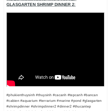
GLASGARTEN SHRIMP DINNER 2:
#phukienthuysinh #thuysinh #cacanh #tepcanh #bancan
#cabien #aquarium #terrarium #marine #pond #glasgarten
#shrimpdinner #shrimpdinner2 #dinner2 #thucantep