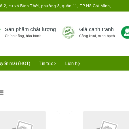
ố 2, cư xá Bình Thới, phường 8, quận 11, TP Hồ Chí Minh,
Sản phẩm chất lượng
Giá cạnh tranh
Chính hãng, bảo hành
Công khai, minh bạch
uyến mãi (HOT)
Tin tức
Liên hệ