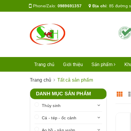
Phone/Zalo:
0989691357
Địa chỉ
:
85 đường s
Trang chủ
Giới thiệu
Sản phẩm
Kh
Trang chủ
Tất cả sản phẩm
DANH MỤC SẢN PHẨM
Thủy sinh
Cá - tép - ốc cảnh
Ao hồ - sân vườn