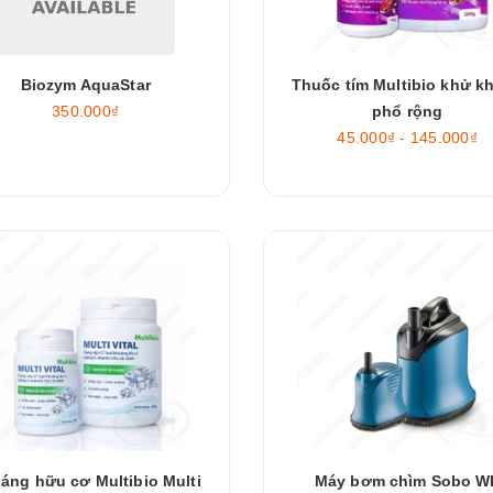
Biozym AquaStar
Thuốc tím Multibio khử k
350.000₫
phổ rộng
45.000₫ - 145.000₫
áng hữu cơ Multibio Multi
Máy bơm chìm Sobo W