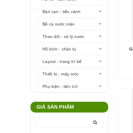
Bán cạn - tiểu cảnh
Bể cá nước mặn
Theo dõi - xử lý nước
Hồ kính - chân tủ
G
Layout - trang trí bể
Thiết bị - máy móc
Phụ kiện - tiện ích
GIÁ SẢN PHẨM