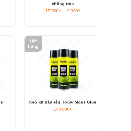
chống tràn
17.000₫ - 19.000₫
Hết
hàng
us
Keo xịt dán rêu Houyi Moss Glue
140.000₫