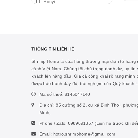
Houyi
Máy thổi luồng
BDA
Thả trôi
Shengang
Bám giá thể
Aquapro
Máy bơm
Dymax
THÔNG TIN LIÊN HỆ
Cảm biến nhiệt
LedStar AQ
Shrimp Home là cửa hàng thương mại điện tử hàng đ
Vitamin cá biển
cảnh Việt Nam. Chúng tôi chú trọng danh dự, uy tín v
Cibi
khách lên hàng đầu. Giá cả công khai rõ ràng minh
Hỗ trợ ao hồ
KZJ
được bảo hành đầy đủ, trải nghiệm của Quý khách 
Hỗ trợ sinh vật biển
Mius
Mã số thuế: 8145047140
Thức ăn san hô
KW zone
Địa chỉ: 85 đường số 2, cư xá Bình Thới, phườn
Nhíp
Minh,
Coloer
Phone / Zalo:
0989691357
(Liên hệ trước khi đế
Phụ kiện ấp artemia
DOOA
Email: hotro.shrimphome@gmail.com
Hỗ trợ tiêu hóa