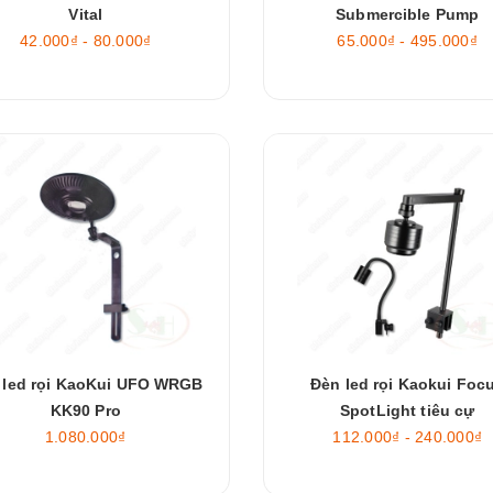
Vital
Submercible Pump
42.000₫ - 80.000₫
65.000₫ - 495.000₫
 led rọi KaoKui UFO WRGB
Đèn led rọi Kaokui Foc
KK90 Pro
SpotLight tiêu cự
1.080.000₫
112.000₫ - 240.000₫