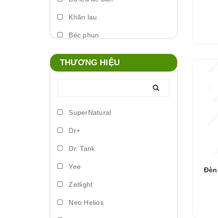
Khăn lau
Béc phun
Máy phun sương
THƯƠNG HIỆU
Foam xịt
Phụ kiện đèn
Lò đảo vi sinh
SuperNatural
Trứng artemia ấp nở
Dr+
Bơm vi lượng
Dr. Tank
Đèn led biển
Yee
Đèn
Phụ kiện dosing
Zetlight
Lồng ấp
Neo Helios
Vitamin cá nước ngọt