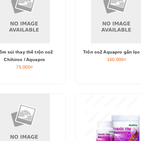
ốm sủi thay thế trộn co2
Trôn co2 Aquapro gắn lọc 
Chihiros / Aquapro
160.000₫
75.000₫