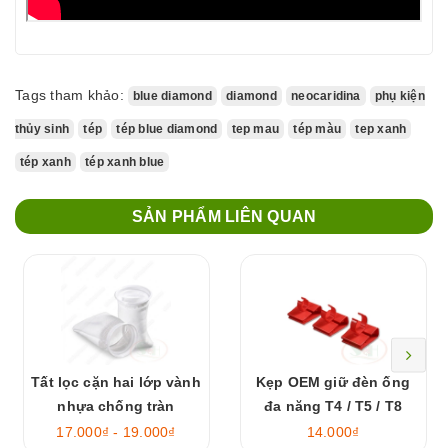
Tags tham khảo:
blue diamond
diamond
neocaridina
phụ kiện
thủy sinh
tép
tép blue diamond
tep mau
tép màu
tep xanh
tép xanh
tép xanh blue
SẢN PHẨM LIÊN QUAN
Tất lọc cặn hai lớp vành
Kẹp OEM giữ đèn ống
nhựa chống tràn
đa năng T4 / T5 / T8
17.000₫ - 19.000₫
14.000₫