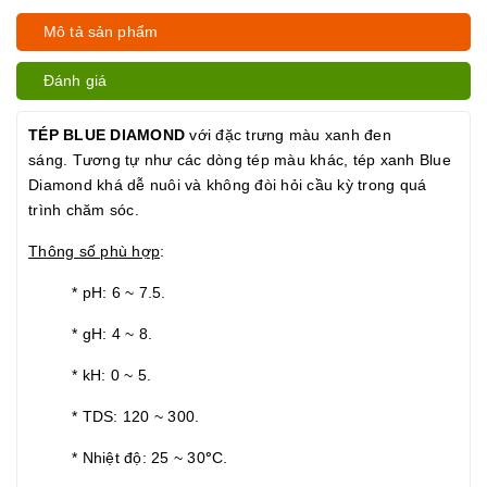
Mô tả sản phẩm
Đánh giá
TÉP BLUE DIAMOND
với đặc trưng màu xanh đen
sáng. Tương tự như các dòng tép màu khác, tép xanh Blue
Diamond khá dễ nuôi và không đòi hỏi cầu kỳ trong quá
trình chăm sóc.
Thông số phù hợp
:
* pH: 6 ~ 7.5.
* gH: 4 ~ 8.
* kH: 0 ~ 5.
* TDS: 120 ~ 300.
* Nhiệt độ: 25 ~ 30
°
C.