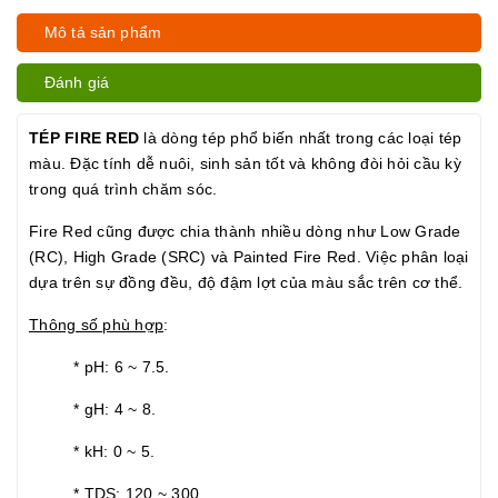
Mô tả sản phẩm
Đánh giá
TÉP FIRE RED
là dòng tép phổ biến nhất trong các loại tép
màu. Đặc tính dễ nuôi, sinh sản tốt và không đòi hỏi cầu kỳ
trong quá trình chăm sóc.
Fire Red cũng được chia thành nhiều dòng như Low Grade
(RC), High Grade (SRC) và Painted Fire Red. Việc phân loại
dựa trên sự đồng đều, độ đậm lợt của màu sắc trên cơ thể.
Thông số phù hợp
:
* pH: 6 ~ 7.5.
* gH: 4 ~ 8.
* kH: 0 ~ 5.
* TDS: 120 ~ 300.