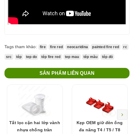
Tags tham khảo:
fire
fire red
neocaridina
painted fire red
rc
src
tép
tep do
tép fire red
tep mau
tép màu
tép đỏ
SẢN PHẨM LIÊN QUAN
Tất lọc cặn hai lớp vành
Kẹp OEM giữ đèn ống
nhựa chống tràn
đa năng T4 / T5 / T8