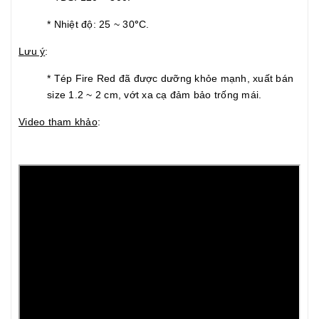
* Nhiệt độ: 25 ~ 30
°
C.
Lưu ý
:
* Tép Fire Red đã được dưỡng khỏe mạnh, xuất bán
size 1.2 ~ 2 cm, vớt xa cạ đảm bảo trống mái.
Video tham khảo
: