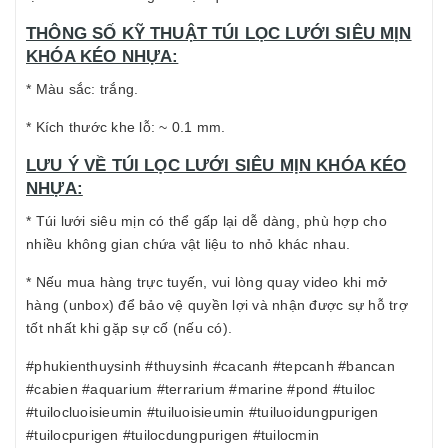
THÔNG SỐ KỸ THUẬT TÚI LỌC LƯỚI SIÊU MỊN
KHÓA KÉO NHỰA:
* Màu sắc: trắng.
* Kích thước khe lỗ: ~ 0.1 mm.
LƯU Ý VỀ TÚI LỌC LƯỚI SIÊU MỊN KHÓA KÉO
NHỰA:
* Túi lưới siêu mịn có thể gấp lại dễ dàng, phù hợp cho
nhiều không gian chứa vật liệu to nhỏ khác nhau.
* Nếu mua hàng trực tuyến, vui lòng quay video khi mở
hàng (unbox) để bảo vệ quyền lợi và nhận được sự hỗ trợ
tốt nhất khi gặp sự cố (nếu có).
#phukienthuysinh #thuysinh #cacanh #tepcanh #bancan
#cabien #aquarium #terrarium #marine #pond #tuiloc
#tuilocluoisieumin #tuiluoisieumin #tuiluoidungpurigen
#tuilocpurigen #tuilocdungpurigen #tuilocmin