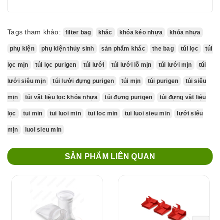
Tags tham khảo:
filter bag
khác
khóa kéo nhựa
khóa nhựa
phụ kiện
phụ kiện thủy sinh
sản phẩm khác
the bag
túi lọc
túi
lọc mịn
túi lọc purigen
túi lưới
túi lưới lỗ mịn
túi lưới mịn
túi
lưới siêu mịn
túi lưới đựng purigen
túi mịn
túi purigen
túi siêu
mịn
túi vật liệu lọc khóa nhựa
túi đựng purigen
túi đựng vật liệu
lọc
tui min
tui luoi min
tui loc min
tui luoi sieu min
lưới siêu
mịn
luoi sieu min
SẢN PHẨM LIÊN QUAN