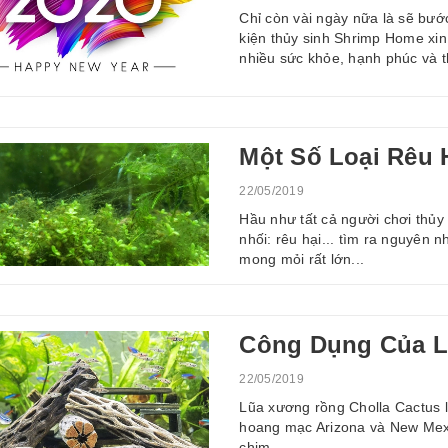
Chỉ còn vài ngày nữa là sẽ bư
kiện thủy sinh Shrimp Home xin 
nhiều sức khỏe, hạnh phúc và t
Một Số Loại Rêu 
22/05/2019
Hầu như tất cả người chơi thủy
nhối: rêu hại... tìm ra nguyên 
mong mỏi rất lớn...
Công Dụng Của L
22/05/2019
Lũa xương rồng Cholla Cactus l
hoang mạc Arizona và New Mexi
chim...