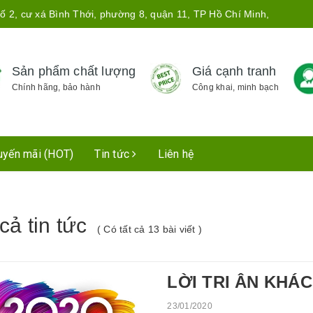
ố 2, cư xá Bình Thới, phường 8, quận 11, TP Hồ Chí Minh,
Sản phẩm chất lượng
Giá cạnh tranh
Chính hãng, bảo hành
Công khai, minh bạch
uyến mãi (HOT)
Tin tức
Liên hệ
cả tin tức
( Có tất cả 13 bài viết )
LỜI TRI ÂN KHÁC
23/01/2020