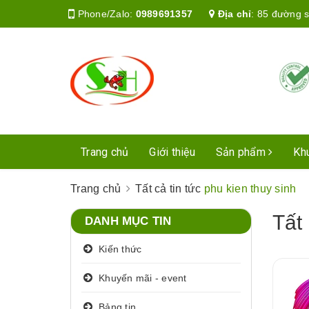
Phone/Zalo:
0989691357
Địa chỉ
:
85 đường s
Trang chủ
Giới thiệu
Sản phẩm
Kh
Trang chủ
Tất cả tin tức
phu kien thuy sinh
Tất 
DANH MỤC TIN
Kiến thức
Khuyến mãi - event
Bảng tin