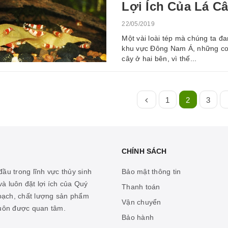
Lợi Ích Của Lá C
22/05/2019
Một vài loài tép mà chúng ta đ
khu vực Đông Nam Á, những co
cây ở hai bên, vì thế...
1
2
3
CHÍNH SÁCH
ầu trong lĩnh vực thủy sinh
Bảo mật thông tin
à luôn đặt lợi ích của Quý
Thanh toán
 bạch, chất lượng sản phẩm
Vận chuyển
luôn được quan tâm.
Bảo hành