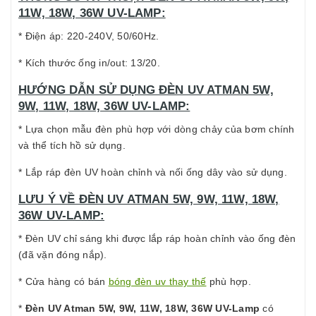
11W, 18W, 36W UV-LAMP:
* Điện áp: 220-240V, 50/60Hz.
* Kích thước ống in/out: 13/20.
HƯỚNG DẪN SỬ DỤNG ĐÈN UV ATMAN 5W,
9W, 11W, 18W, 36W UV-LAMP:
* Lựa chọn mẫu đèn phù hợp với dòng chảy của bơm chính
và thể tích hồ sử dụng.
* Lắp ráp đèn UV hoàn chỉnh và nối ống dây vào sử dụng.
LƯU Ý VỀ ĐÈN UV ATMAN 5W, 9W, 11W, 18W,
36W UV-LAMP:
* Đèn UV chỉ sáng khi được lắp ráp hoàn chỉnh vào ống đèn
(đã vặn đóng nắp).
* Cửa hàng có bán
bóng đèn uv thay thế
phù hợp.
*
Đèn UV Atman 5W, 9W, 11W, 18W, 36W UV-Lamp
có