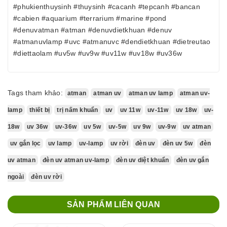
#phukienthuysinh #thuysinh #cacanh #tepcanh #bancan
#cabien #aquarium #terrarium #marine #pond
#denuvatman #atman #denuvdietkhuan #denuv
#atmanuvlamp #uvc #atmanuvc #dendietkhuan #dietreutao
#diettaolam #uv5w #uv9w #uv11w #uv18w #uv36w
Tags tham khảo:
atman
atman uv
atman uv lamp
atman uv-
lamp
thiết bị
trị nấm khuẩn
uv
uv 11w
uv-11w
uv 18w
uv-
18w
uv 36w
uv-36w
uv 5w
uv-5w
uv 9w
uv-9w
uv atman
uv gắn lọc
uv lamp
uv-lamp
uv rời
đèn uv
đèn uv 5w
đèn
uv atman
đèn uv atman uv-lamp
đèn uv diệt khuẩn
đèn uv gắn
ngoài
đèn uv rời
SẢN PHẨM LIÊN QUAN