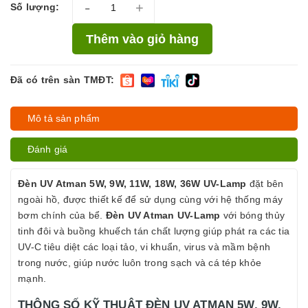
-
+
Số lượng:
Thêm vào giỏ hàng
Đã có trên sàn TMĐT:
Mô tả sản phẩm
Đánh giá
Đèn UV Atman 5W, 9W, 11W, 18W, 36W UV-Lamp
đặt bên
ngoài hồ, được thiết kế để sử dụng cùng với hệ thống máy
bơm chính của bể.
Đèn UV Atman UV-Lamp
với bóng thủy
tinh đôi và buồng khuếch tán chất lượng giúp phát ra các tia
UV-C tiêu diệt các loại tảo, vi khuẩn, virus và mầm bệnh
trong nước, giúp nước luôn trong sạch và cá tép khỏe
mạnh.
THÔNG SỐ KỸ THUẬT ĐÈN UV ATMAN 5W, 9W,