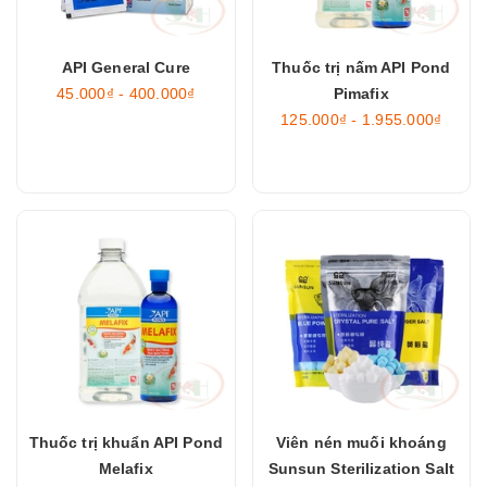
API General Cure
Thuốc trị nấm API Pond
45.000₫ - 400.000₫
Pimafix
125.000₫ - 1.955.000₫
Thuốc trị khuẩn API Pond
Viên nén muối khoáng
Melafix
Sunsun Sterilization Salt