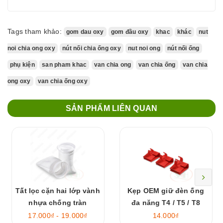
Tags tham khảo:
gom dau oxy
gom đầu oxy
khac
khác
nut
noi chia ong oxy
nút nối chia ống oxy
nut noi ong
nút nối ống
phụ kiện
san pham khac
van chia ong
van chia ống
van chia
ong oxy
van chia ống oxy
SẢN PHẨM LIÊN QUAN
Tất lọc cặn hai lớp vành
Kẹp OEM giữ đèn ống
nhựa chống tràn
đa năng T4 / T5 / T8
17.000₫ - 19.000₫
14.000₫