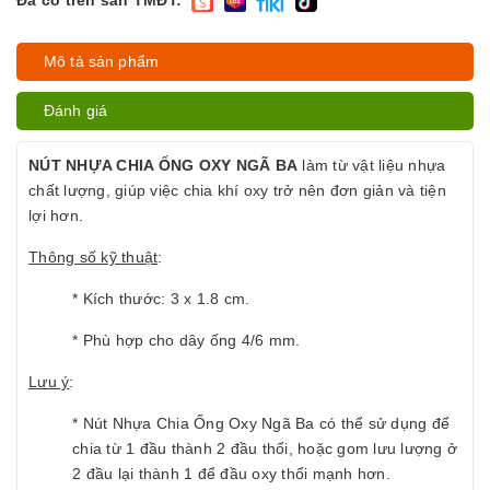
Đã có trên sàn TMĐT:
Mô tả sản phẩm
Đánh giá
NÚT NHỰA CHIA ỐNG OXY NGÃ BA
làm từ vật liệu nhựa
chất lượng, giúp việc chia khí oxy trở nên đơn giản và tiện
lợi hơn.
Thông số kỹ thuật
:
* Kích thước: 3 x 1.8 cm.
* Phù hợp cho dây ống 4/6 mm.
Lưu ý
:
* Nút Nhựa Chia Ống Oxy Ngã Ba có thể sử dụng để
chia từ 1 đầu thành 2 đầu thổi, hoặc gom lưu lượng ở
2 đầu lại thành 1 để đầu oxy thổi mạnh hơn.