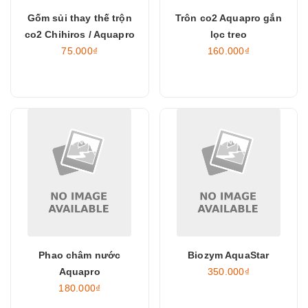
Gốm sủi thay thế trộn
Trôn co2 Aquapro gắn
co2 Chihiros / Aquapro
lọc treo
75.000₫
160.000₫
Phao châm nước
Biozym AquaStar
Aquapro
350.000₫
180.000₫