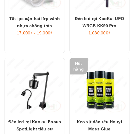
Tất lọc cặn hai lớp vành
Đèn led rọi KaoKui UFO
nhựa chống tràn
WRGB KK90 Pro
17.000₫ - 19.000₫
1.080.000₫
Hết
hàng
Đèn led rọi Kaokui Focus
Keo xịt dán rêu Houyi
SpotLight tiêu cự
Moss Glue