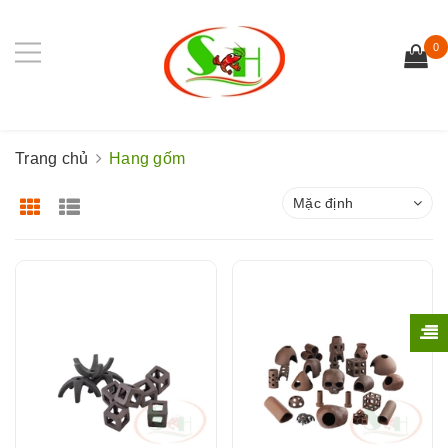
0
Trang chủ
Hang gốm
Mặc định