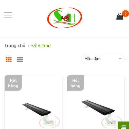
0
Trang chủ
Đèn t5ho
Mặc định
Hết
Hết
hàng
hàng